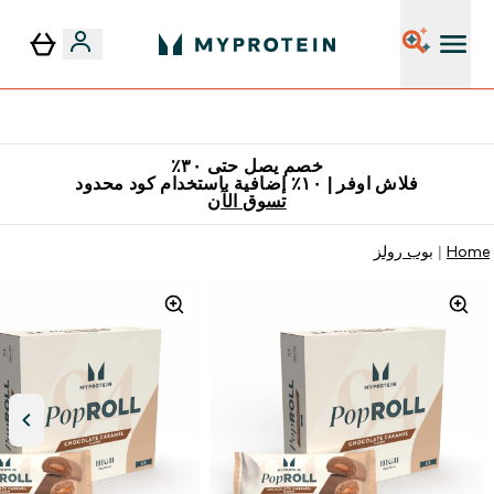
٥٪ إضافية مع زجاجة مجانية على طلبك الأول
خصم يصل حتى ٣٠٪
فلاش اوفر | ١٠٪ إضافية باستخدام كود محدود
تسوق الآن
Home
بوب رولز