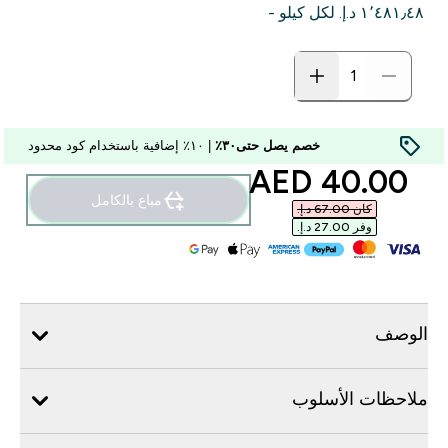
١٬٤٨١٫٤٨ د.إ.‏‎ لكل كيلو -
خصم يصل حتى٣٠٪
| ١٠٪ إضافية باستخدام كود محدود
discounted price
40.00 AED‎
مباع بالكامل
كان ‏67.00 د.إ.‏‎
وفر ‏27.00 د.إ.‏‎
الوصف
ملاحظات الأسلوب