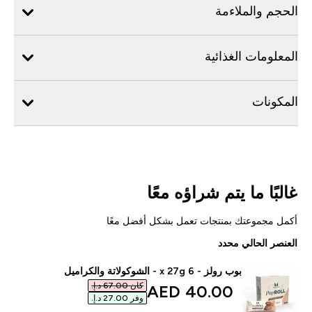
الحجم والملاءمة
المعلومات الغذائية
المكونات
غالبًا ما يتم شراؤه معًا
أكمل مجموعتك بمنتجات تعمل بشكل أفضل معًا
العنصر الحالي محدد
بوب رولز - 6 x 27g - الشوكولاتة والكراميل
كان ‏67.00 د.إ.‏‎
discounted price
40.00 AED‎
وفر ‏27.00 د.إ.‏‎