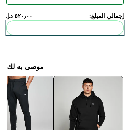
إجمالي المبلغ:
٥٢٠٫٠٠ د.إ.‏‎
أضف هذه إلى روتينك
موصى به لك