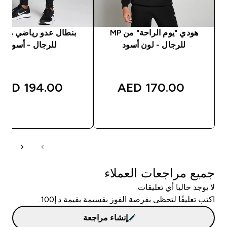
هودي "يوم الراحة" من MP
ب
للرجال - لون أسود
للرجال - أسود
194.00 AED‎
170.00 AED‎
شراء سريع
شراء سريع
جميع مراجعات العملاء
لا يوجد حاليا أي تعليقات.
اكتب تعليقًا لتحظى بفرصة الفوز بقسيمة بقيمة د.إ100.
إنشاء مراجعة