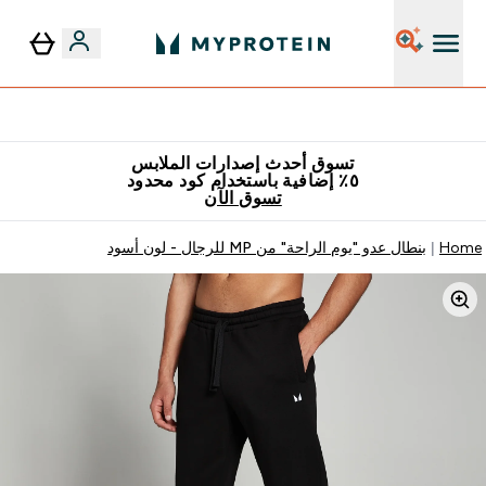
٥٪ إضافية مع زجاجة مجانية على طلبك الأول
تسوق أحدث إصدارات الملابس
٥٪ إضافية باستخدام كود محدود
تسوق الآن
Home
بنطال عدو "يوم الراحة" من MP للرجال - لون أسود