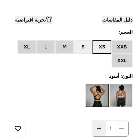
دليل المقاسات
تجربة افتراضية
الحجم:
XL
L
M
S
XS
XXS
XXL
اللون: أسود