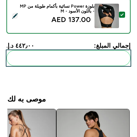
بلوزة Power نسائية بأكمام طويلة من MP
- باللون الأسود - M
تحديد هذا المنتج - بلوزة Power نسائية بأكمام طويلة من MP - باللون الأسود - M
137.00 AED‎
إجمالي المبلغ:
٤٤٢٫٠٠ د.إ.‏‎
أضف هذه إلى روتينك
موصى به لك