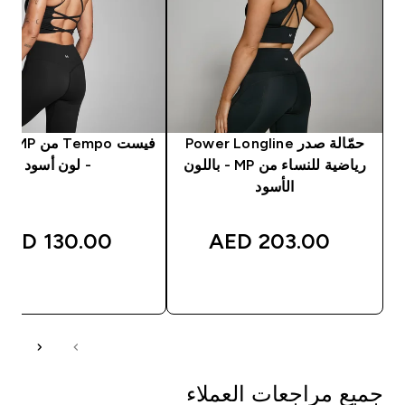
حمّالة صدر Power Longline
فيست po
رياضية للنساء من MP - باللون
- لون أسود
الأسود
130.00 AED‎
203.00 AED‎
شراء سريع
شراء سريع
جميع مراجعات العملاء