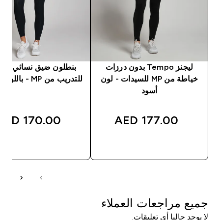
ليجنز Tempo بدون درزات
بنطلون ضيق نسائي من
خياطة من MP للسيدات - لون
للتدريب من MP - باللون الأسود
أسود
170.00 AED‎
177.00 AED‎
شراء سريع
شراء سريع
جميع مراجعات العملاء
لا يوجد حاليا أي تعليقات.