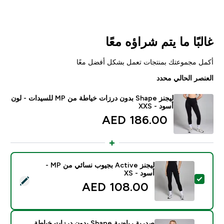
غالبًا ما يتم شراؤه معًا
أكمل مجموعتك بمنتجات تعمل بشكل أفضل معًا
العنصر الحالي محدد
ليجنز Shape بدون درزات خياطة من MP للسيدات - لون
أسود - XXS
186.00 AED‎
ليجنز Active بجيوب نسائي من MP -
أسود - XS
تحديد هذا المنتج - ليجنز Active بجيوب نسائي من MP - أسود - XS
108.00 AED‎
صدرية رياضية Shape بدون درزات خياطة