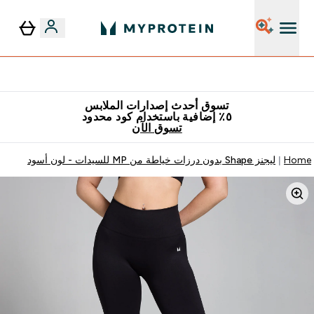
٥٪ إضافية مع زجاجة مجانية على طلبك الأول
تسوق أحدث إصدارات الملابس
٥٪ إضافية باستخدام كود محدود
تسوق الآن
Home
ليجنز Shape بدون درزات خياطة من MP للسيدات - لون أسود