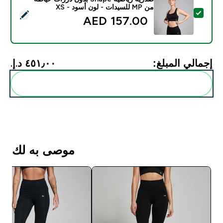
من MP للسيدات - لون أسود - XS
تحديد هذا المنتج - صدرية رياضية Shape بدون درزات خياطة من MP للسيدات - لون أسود - XS
157.00 AED‎
إجمالي المبلغ:
٤٥١٫٠٠ د.إ.‏‎
أضف هذه إلى روتينك
موصى به لك