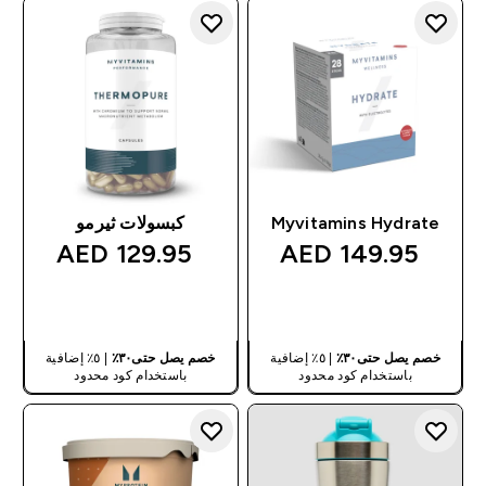
Myvitamins Hydrate
كبسولات ثيرمو
129.95 AED‎
149.95 AED‎
شراء سريع
شراء سريع
خصم يصل حتى٣٠٪
| ٥٪ إضافية
خصم يصل حتى٣٠٪
| ٥٪ إضافية
باستخدام كود محدود
باستخدام كود محدود