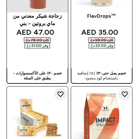
™FlavDrops
زجاجة شيكر معدني من
ماي بروتين – بني
discounted price
discounted price
47.00 AED‎
35.00 AED‎
كان ‏58.00 د.إ.‏‎
كان ‏78.00 د.إ.‏‎
وفر ‏23.00 د.إ.‏‎
وفر ‏31.00 د.إ.‏‎
شراء سريع
شراء سريع
خصم يصل حتى٣٠٪
| ٥٪ إضافية
خصم ٢٠٪ على الأكسسوارات -
باستخدام كود محدود
يطبق على السلة