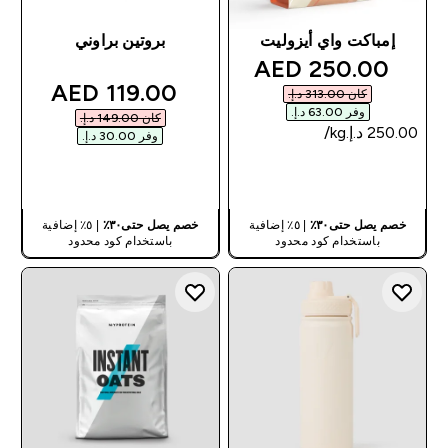
إمباكت واي أيزوليت
بروتين براوني
discounted price
250.00 AED‎
discounted price
119.00 AED‎
كان ‏313.00 د.إ.‏‎
وفر ‏63.00 د.إ.‏‎
كان ‏149.00 د.إ.‏‎
وفر ‏30.00 د.إ.‏‎
شراء سريع
شراء سريع
خصم يصل حتى٣٠٪
| ٥٪ إضافية
خصم يصل حتى٣٠٪
| ٥٪ إضافية
باستخدام كود محدود
باستخدام كود محدود