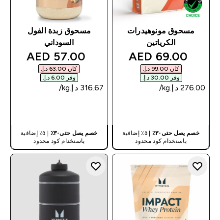
مسحوق مونوهيدرات
مسحوق زبدة الفول
الكرياتين
السوداني
discounted price
discounted price
57.00 AED‎
69.00 AED‎
كان ‏99.00 د.إ.‏‎
كان ‏63.00 د.إ.‏‎
وفر ‏30.00 د.إ.‏‎
وفر ‏6.00 د.إ.‏‎
شراء سريع
شراء سريع
خصم يصل حتى٣٠٪
| ٥٪ إضافية
خصم يصل حتى٣٠٪
| ٥٪ إضافية
باستخدام كود محدود
باستخدام كود محدود