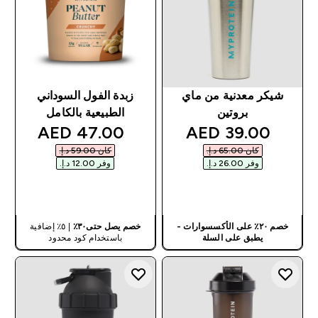
شيكر معدنية من ماي
زبدة الفول السوداني
بروتين
الطبيعية بالكامل
discounted price
discounted price
47.00 AED‎
39.00 AED‎
كان ‏65.00 د.إ.‏‎
كان ‏59.00 د.إ.‏‎
وفر ‏26.00 د.إ.‏‎
وفر ‏12.00 د.إ.‏‎
شراء سريع
شراء سريع
خصم ٢٠٪ على الأكسسوارات -
خصم يصل حتى٣٠٪
| ٥٪ إضافية
يطبق على السلة
باستخدام كود محدود