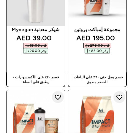
مجموعة إمباكت بروتين
شيكر معدنية Myvegan
discounted price
discounted price
39.00 AED‎
195.00 AED‎
كان ‏278.00 د.إ.‏‎
كان ‏65.00 د.إ.‏‎
وفر ‏83.00 د.إ.‏‎
وفر ‏26.00 د.إ.‏‎
شراء سريع
شراء سريع
خصم يصل حتى ٦٠٪ على الباقات
|
خصم ٢٠٪ على الأكسسوارات -
الخصم مطبق
يطبق على السلة