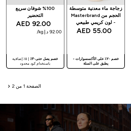
زجاجة ماء معدنية متوسطة
%100 شوفان سريع
الحجم من Masterbrand
التحضير
92.00 AED‎
- لون كريمي طبيعي
55.00 AED‎
شراء سريع
شراء سريع
خصم ٢٠٪ على الأكسسوارات -
خصم يصل حتى٣٠٪
| ٥٪ إضافية
يطبق على السلة
باستخدام كود محدود
الصفحة 1 من 2
ترقيم الصفحات