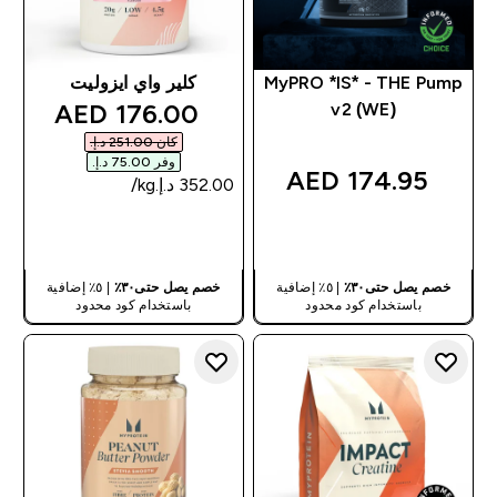
MyPRO *IS* - THE Pump
كلير واي ايزوليت
discounted price
176.00 AED‎
v2 (WE)
كان ‏251.00 د.إ.‏‎
وفر ‏75.00 د.إ.‏‎
174.95 AED‎
شراء سريع
شراء سريع
خصم يصل حتى٣٠٪
| ٥٪ إضافية
خصم يصل حتى٣٠٪
| ٥٪ إضافية
باستخدام كود محدود
باستخدام كود محدود