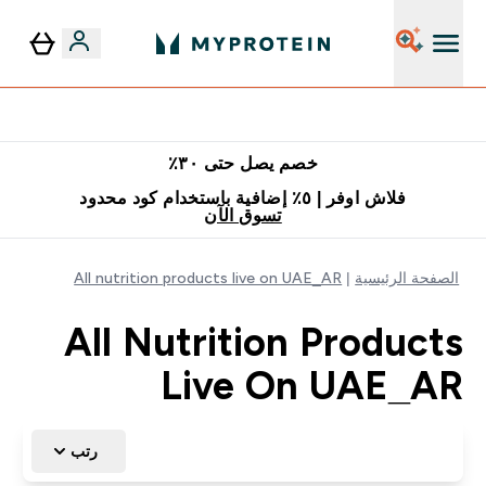
٥٪ إضافية مع زجاجة مجانية على طلبك الأول
خصم يصل حتى ٣٠٪
فلاش اوفر | ٥٪ إضافية باستخدام كود محدود
تسوق الآن
الصفحة الرئيسية
All nutrition products live on UAE_AR
All Nutrition Products
Live On UAE_AR
رتب