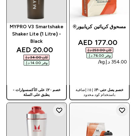
مسحوق كرياتين كريابيور®
MYPRO V3 Smartshake
Shaker Lite (1 Litre) -
discounted price
177.00 AED‎
Black
discounted price
20.00 AED‎
كان ‏253.00 د.إ.‏‎
وفر ‏76.00 د.إ.‏‎
كان ‏34.00 د.إ.‏‎
وفر ‏14.00 د.إ.‏‎
شراء سريع
شراء سريع
خصم يصل حتى٣٠٪
| ٥٪ إضافية
خصم ٢٠٪ على الأكسسوارات -
باستخدام كود محدود
يطبق على السلة