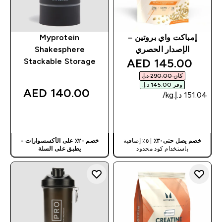
إمباكت واي بروتين –
Myprotein
الإصدار الحصري
Shakesphere
discounted price
145.00 AED‎
Stackable Storage
كان ‏290.00 د.إ.‏‎
وفر ‏145.00 د.إ.‏‎
140.00 AED‎
شراء سريع
شراء سريع
خصم يصل حتى٣٠٪
| ٥٪ إضافية
خصم ٢٠٪ على الأكسسوارات -
باستخدام كود محدود
يطبق على السلة