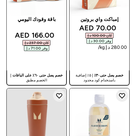
إمباكت واي بروتين
باقة وقودك اليومي
discounted price
70.00 AED‎
discounted price
166.00 AED‎
كان ‏100.00 د.إ.‏‎
وفر ‏30.00 د.إ.‏‎
كان ‏237.00 د.إ.‏‎
وفر ‏71.00 د.إ.‏‎
شراء سريع
شراء سريع
خصم يصل حتى٣٠٪
| ٥٪ إضافية
خصم يصل حتى ٦٠٪ على الباقات
|
باستخدام كود محدود
الخصم مطبق