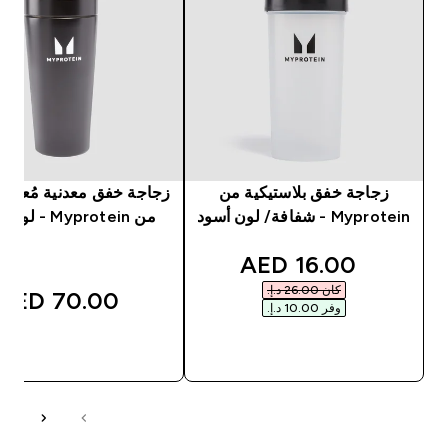
زجاجة خفق بلاستيكية من
زجاجة خفق معدنية مُعاد تد
Myprotein - شفافة/ لون أسود
من Myprotein - لون أسود
discounted price
16.00 AED‎
كان ‏26.00 د.إ.‏‎
70.00 AED‎
وفر ‏10.00 د.إ.‏‎
شراء سريع
شراء سريع