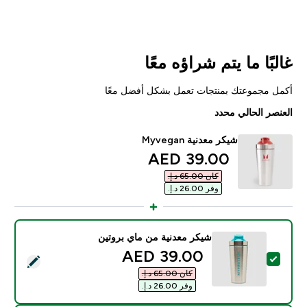
غالبًا ما يتم شراؤه معًا
أكمل مجموعتك بمنتجات تعمل بشكل أفضل معًا
العنصر الحالي محدد
شيكر معدنية Myvegan
discounted price
39.00 AED‎
كان ‏65.00 د.إ.‏‎
وفر ‏26.00 د.إ.‏‎
شيكر معدنية من ماي بروتين
discounted price
39.00 AED‎
تحديد هذا المنتج - شيكر معدنية من ماي بروتين
كان ‏65.00 د.إ.‏‎
وفر ‏26.00 د.إ.‏‎