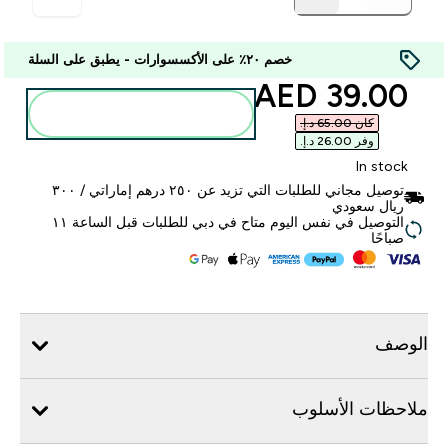
خصم ٢٠٪ على الأكسسوارات - يطبق على السلة
discounted price
39.00 AED‎
أضف إلى الحقيبة
كان ‏65.00 د.إ.‏‎
وفر ‏26.00 د.إ.‏‎
In stock
توصيل مجاني للطلبات التي تزيد عن ٢٥٠ درهم إماراتي / ٣٠٠
ريال سعودي
التوصيل في نفس اليوم متاح في دبي للطلبات قبل الساعة ١١
صباحًا
الوصف
ملاحظات الأسلوب