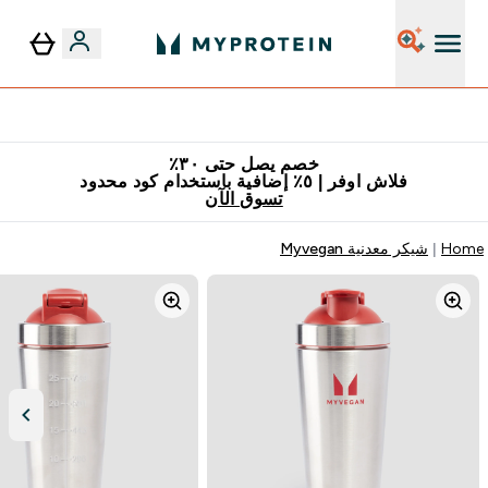
٥٪ إضافية مع زجاجة مجانية على طلبك الأول
خصم يصل حتى ٣٠٪
فلاش اوفر | ٥٪ إضافية باستخدام كود محدود
تسوق الآن
Home
شيكر معدنية Myvegan