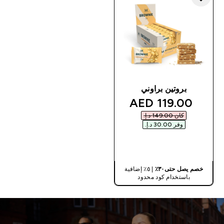
بروتين براوني
discounted price
119.00 AED‎
كان ‏149.00 د.إ.‏‎
وفر ‏30.00 د.إ.‏‎
شراء سريع
خصم يصل حتى٣٠٪
| ٥٪ إضافية
باستخدام كود محدود