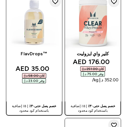
كلير واي ايزوليت
™FlavDrops
discounted price
176.00 AED‎
discounted price
35.00 AED‎
كان ‏251.00 د.إ.‏‎
وفر ‏75.00 د.إ.‏‎
كان ‏58.00 د.إ.‏‎
وفر ‏23.00 د.إ.‏‎
شراء سريع
شراء سريع
خصم يصل حتى٣٠٪
| ٥٪ إضافية
خصم يصل حتى٣٠٪
| ٥٪ إضافية
باستخدام كود محدود
باستخدام كود محدود