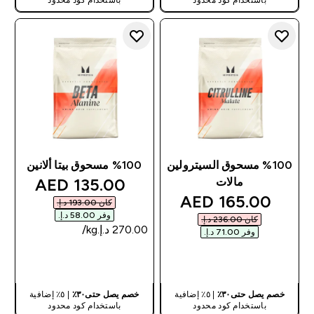
%100 مسحوق السيترولين
%100 مسحوق بيتا ألانين
discounted price
135.00 AED‎
مالات
discounted price
165.00 AED‎
كان ‏193.00 د.إ.‏‎
وفر ‏58.00 د.إ.‏‎
كان ‏236.00 د.إ.‏‎
وفر ‏71.00 د.إ.‏‎
شراء سريع
شراء سريع
خصم يصل حتى٣٠٪
| ٥٪ إضافية
خصم يصل حتى٣٠٪
| ٥٪ إضافية
باستخدام كود محدود
باستخدام كود محدود