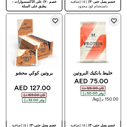
خصم يصل حتى٣٠٪
| ٥٪ إضافية
خصم ٢٠٪ على الأكسسوارات -
باستخدام كود محدود
يطبق على السلة
خليط بانكيك البروتين
بروتين كوكي محشو
discounted price
75.00 AED‎
discounted price
127.00 AED‎
كان ‏125.00 د.إ.‏‎
وفر ‏50.00 د.إ.‏‎
كان ‏159.00 د.إ.‏‎
وفر ‏32.00 د.إ.‏‎
شراء سريع
شراء سريع
خصم يصل حتى٣٠٪
| ٥٪ إضافية
خصم يصل حتى٣٠٪
| ٥٪ إضافية