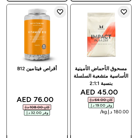
مسحوق الأحماض الأمينية
أقراص فيتامين B12
الأساسية متشعبة السلسلة
بنسبة 2:1:1
discounted price
45.00 AED‎
discounted price
76.00 AED‎
كان ‏64.00 د.إ.‏‎
وفر ‏19.00 د.إ.‏‎
كان ‏108.00 د.إ.‏‎
وفر ‏32.00 د.إ.‏‎
شراء سريع
شراء سريع