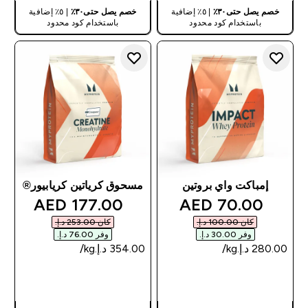
خصم يصل حتى٣٠٪
| ٥٪ إضافية
خصم يصل حتى٣٠٪
| ٥٪ إضافية
باستخدام كود محدود
باستخدام كود محدود
إمباكت واي بروتين
مسحوق كرياتين كريابيور®
discounted price
discounted price
177.00 AED‎
70.00 AED‎
كان ‏100.00 د.إ.‏‎
كان ‏253.00 د.إ.‏‎
وفر ‏30.00 د.إ.‏‎
وفر ‏76.00 د.إ.‏‎
شراء سريع
شراء سريع