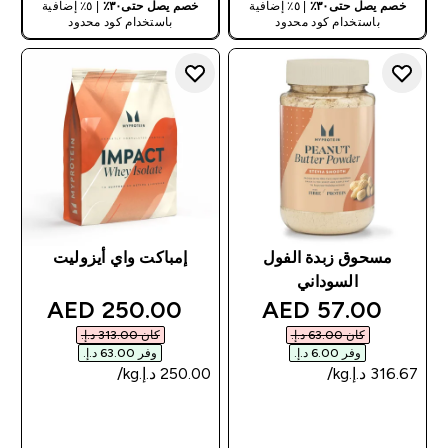
خصم يصل حتى٣٠٪
| ٥٪ إضافية
خصم يصل حتى٣٠٪
| ٥٪ إضافية
باستخدام كود محدود
باستخدام كود محدود
مسحوق زبدة الفول
إمباكت واي أيزوليت
السوداني
discounted price
discounted price
250.00 AED‎
57.00 AED‎
كان ‏63.00 د.إ.‏‎
كان ‏313.00 د.إ.‏‎
وفر ‏6.00 د.إ.‏‎
وفر ‏63.00 د.إ.‏‎
شراء سريع
شراء سريع