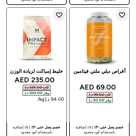
أقراص ديلي ملتي فيتامين
خليط إمباكت لزيادة الوزن
discounted price
235.00 AED‎
discounted price
69.00 AED‎
كان ‏335.00 د.إ.‏‎
وفر ‏100.00 د.إ.‏‎
كان ‏99.00 د.إ.‏‎
وفر ‏30.00 د.إ.‏‎
شراء سريع
شراء سريع
خصم يصل حتى٣٠٪
| ٥٪ إضافية
خصم يصل حتى٣٠٪
| ٥٪ إضافية
باستخدام كود محدود
باستخدام كود محدود