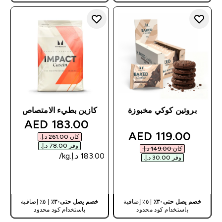
بروتين كوكي مخبوزة
كازين بطيء الامتصاص
discounted price
183.00 AED‎
discounted price
119.00 AED‎
كان ‏261.00 د.إ.‏‎
وفر ‏78.00 د.إ.‏‎
كان ‏149.00 د.إ.‏‎
وفر ‏30.00 د.إ.‏‎
شراء سريع
شراء سريع
خصم يصل حتى٣٠٪
| ٥٪ إضافية
خصم يصل حتى٣٠٪
| ٥٪ إضافية
باستخدام كود محدود
باستخدام كود محدود