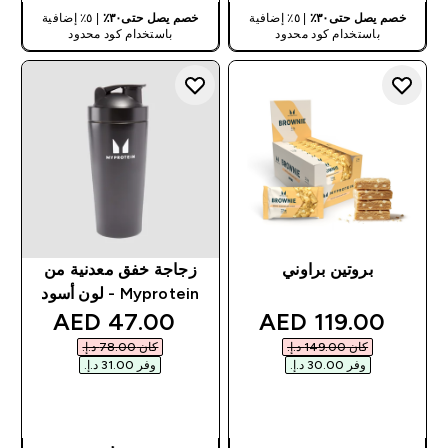
خصم يصل حتى٣٠٪
| ٥٪ إضافية
خصم يصل حتى٣٠٪
| ٥٪ إضافية
باستخدام كود محدود
باستخدام كود محدود
بروتين براوني
زجاجة خفق معدنية من
Myprotein - لون أسود
discounted price
discounted price
47.00 AED‎
119.00 AED‎
كان ‏149.00 د.إ.‏‎
كان ‏78.00 د.إ.‏‎
وفر ‏30.00 د.إ.‏‎
وفر ‏31.00 د.إ.‏‎
شراء سريع
شراء سريع