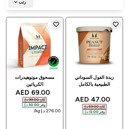
رتب
زبدة الفول السوداني
مسحوق مونوهيدرات
الطبيعية بالكامل
الكرياتين
discounted price
69.00 AED‎
discounted price
47.00 AED‎
كان ‏99.00 د.إ.‏‎
وفر ‏30.00 د.إ.‏‎
كان ‏59.00 د.إ.‏‎
وفر ‏12.00 د.إ.‏‎
شراء سريع
شراء سريع