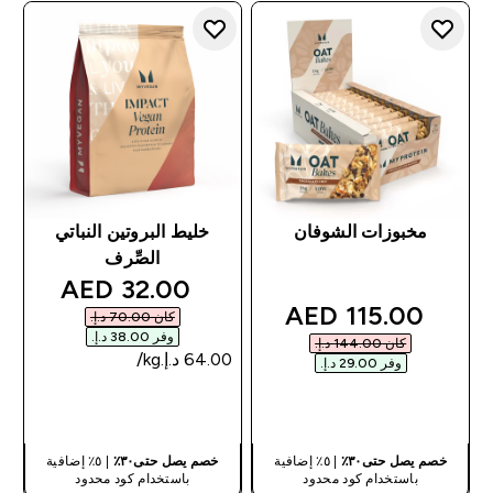
مخبوزات الشوفان
خليط البروتين النباتي
الصِّرف
discounted price
32.00 AED‎
discounted price
115.00 AED‎
كان ‏70.00 د.إ.‏‎
وفر ‏38.00 د.إ.‏‎
كان ‏144.00 د.إ.‏‎
وفر ‏29.00 د.إ.‏‎
شراء سريع
شراء سريع
خصم يصل حتى٣٠٪
| ٥٪ إضافية
خصم يصل حتى٣٠٪
| ٥٪ إضافية
باستخدام كود محدود
باستخدام كود محدود