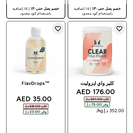
خصم يصل حتى٣٠٪
| ٥٪ إضافية
خصم يصل حتى٣٠٪
| ٥٪ إضافية
باستخدام كود محدود
باستخدام كود محدود
كلير واي ايزوليت
™FlavDrops
discounted price
176.00 AED‎
discounted price
35.00 AED‎
كان ‏251.00 د.إ.‏‎
وفر ‏75.00 د.إ.‏‎
كان ‏58.00 د.إ.‏‎
وفر ‏23.00 د.إ.‏‎
شراء سريع
شراء سريع