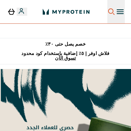
توصيل مجاني إبتداء من ٢٥٠ درهم | ٣٠٠ ريال
خصم يصل حتى ٣٠٪
فلاش اوفر | ٥٪ إضافية باستخدام كود محدود
تسوق الآن