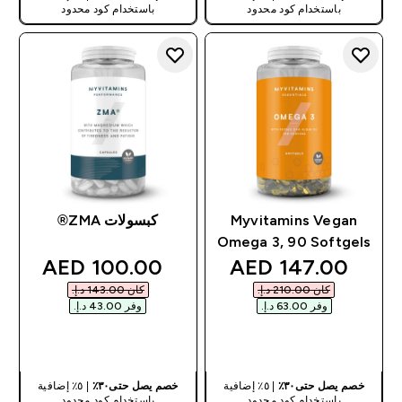
باستخدام كود محدود
باستخدام كود محدود
Myvitamins Vegan
كبسولات ZMA®
Omega 3, 90 Softgels
discounted price
discounted price
100.00 AED‎
147.00 AED‎
كان ‏210.00 د.إ.‏‎
كان ‏143.00 د.إ.‏‎
وفر ‏63.00 د.إ.‏‎
وفر ‏43.00 د.إ.‏‎
شراء سريع
شراء سريع
خصم يصل حتى٣٠٪
| ٥٪ إضافية
خصم يصل حتى٣٠٪
| ٥٪ إضافية
باستخدام كود محدود
باستخدام كود محدود