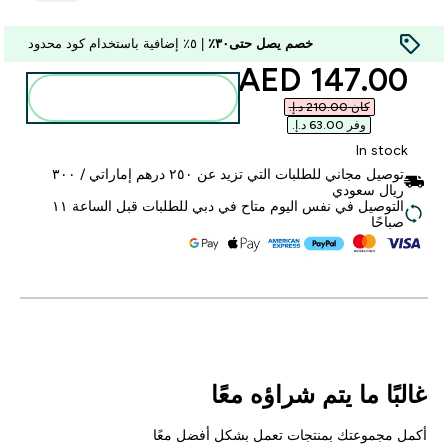
خصم يصل حتى٣٠٪
| ٥٪ إضافية باستخدام كود محدود
discounted price
147.00 AED‎
أضف إلى الحقيبة
كان ‏210.00 د.إ.‏‎
وفر ‏63.00 د.إ.‏‎
In stock
توصيل مجاني للطلبات التي تزيد عن ٢٥٠ درهم إماراتي / ٣٠٠
ريال سعودي
التوصيل في نفس اليوم متاح في دبي للطلبات قبل الساعة ١١
صباحًا
غالبًا ما يتم شراؤه معًا
أكمل مجموعتك بمنتجات تعمل بشكل أفضل معًا