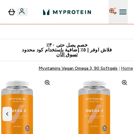
٥٪ إضافية مع زجاجة مجانية على طلبك الأول
خصم يصل حتى ٣٠٪
فلاش اوفر | ٥٪ إضافية باستخدام كود محدود
تسوق الآن
Myvitamins Vegan Omega 3, 90 Softgels
Home