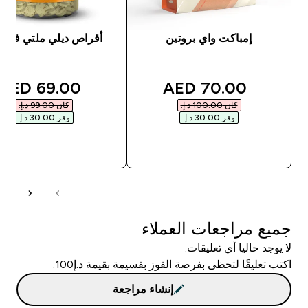
إمباكت واي بروتين
أقراص ديلي ملتي فيتام
unted price
discounted price
69.00 AED‎
70.00 AED‎
كان ‏100.00 د.إ.‏‎
كان ‏99.00 د.إ.‏‎
وفر ‏30.00 د.إ.‏‎
وفر ‏30.00 د.إ.‏‎
شراء سريع
شراء سريع
جميع مراجعات العملاء
لا يوجد حاليا أي تعليقات.
اكتب تعليقًا لتحظى بفرصة الفوز بقسيمة بقيمة د.إ100.
إنشاء مراجعة