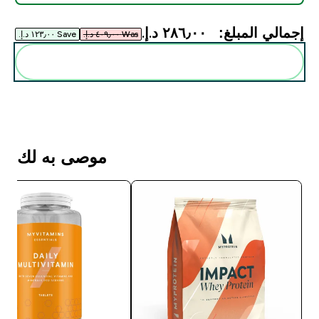
إجمالي المبلغ:
٢٨٦٫٠٠ د.إ.‏‎
Was ٤٠٩٫٠٠ د.إ.‏‎
Save ١٢٣٫٠٠ د.إ.‏‎
أضف هذه إلى روتينك
موصى به لك