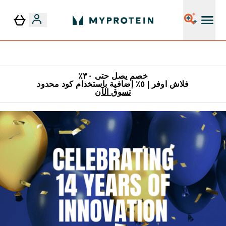
٥٪ إضافية مع زجاجة مجانية على طلبك الأول
خصم يصل حتى ٣٠٪
فلاش اوفر | ٥٪ إضافية باستخدام كود محدود
تسوق الآن