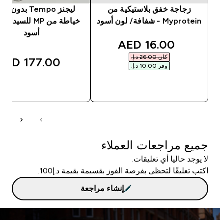
زجاجة خفق بلاستيكية من
ليجنز Tempo بدون
Myprotein - شفافة/ لون أسود
خياطة من MP للسيد
أسود
discounted price
16.00 AED‎
كان ‏26.00 د.إ.‏‎
177.00 AED‎
وفر ‏10.00 د.إ.‏‎
شراء سريع
شراء سريع
جميع مراجعات العملاء
لا يوجد حاليا أي تعليقات.
اكتب تعليقًا لتحظى بفرصة الفوز بقسيمة بقيمة د.إ100.
إنشاء مراجعة