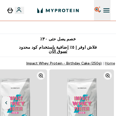
٥٪ إضافية مع زجاجة مجانية على طلبك الأول
خصم يصل حتى ٣٠٪
فلاش اوفر | ٥٪ إضافية باستخدام كود محدود
تسوق الآن
Impact Whey Protein - Birthday Cake (250g)
Home