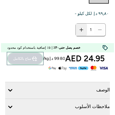
٩٩٫٨٠ د.إ.‏‎ لكل كيلو -
خصم يصل حتى٣٠٪
| ٥٪ إضافية باستخدام كود محدود
24.95 AED‎
مباع بالكامل
الوصف
ملاحظات الأسلوب