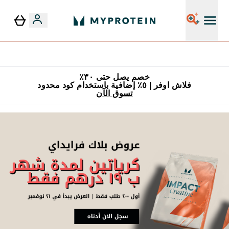
٥٪ إضافية مع زجاجة مجانية على طلبك الأول
خصم يصل حتى ٣٠٪
فلاش اوفر | ٥٪ إضافية باستخدام كود محدود
تسوق الآن