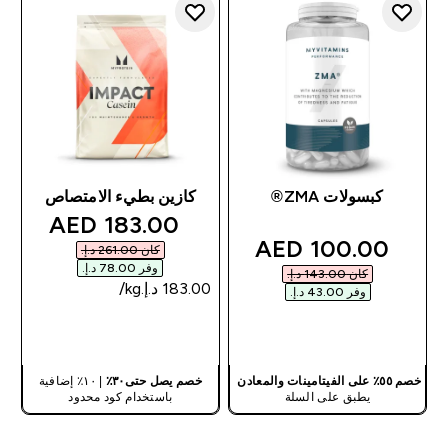
كبسولات ZMA®
كازين بطيء الامتصاص
discounted price
183.00 AED‎
discounted price
100.00 AED‎
كان ‏261.00 د.إ.‏‎
وفر ‏78.00 د.إ.‏‎
كان ‏143.00 د.إ.‏‎
وفر ‏43.00 د.إ.‏‎
شراء سريع
شراء سريع
خصم ٥٥٪ على الفيتامينات والمعادن
خصم يصل حتى٣٠٪
| ١٠٪ إضافية
يطبق على السلة
باستخدام كود محدود