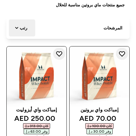
جميع منتجات ماي بروتين مناسبة للحلال
المرشحات
رتب
إمباكت واي بروتين
إمباكت واي أيزوليت
discounted price
discounted price
250.00 AED‎
70.00 AED‎
كان ‏100.00 د.إ.‏‎
كان ‏313.00 د.إ.‏‎
وفر ‏30.00 د.إ.‏‎
وفر ‏63.00 د.إ.‏‎