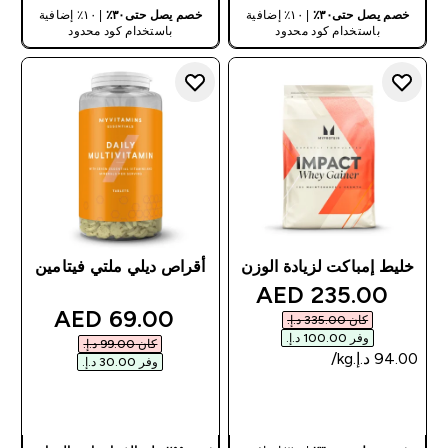
خصم يصل حتى٣٠٪
| ١٠٪ إضافية
خصم يصل حتى٣٠٪
| ١٠٪ إضافية
باستخدام كود محدود
باستخدام كود محدود
خليط إمباكت لزيادة الوزن
أقراص ديلي ملتي فيتامين
discounted price
235.00 AED‎
discounted price
69.00 AED‎
كان ‏335.00 د.إ.‏‎
وفر ‏100.00 د.إ.‏‎
كان ‏99.00 د.إ.‏‎
وفر ‏30.00 د.إ.‏‎
شراء سريع
شراء سريع