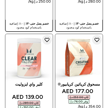
شراء سريع
شراء سريع
خصم يصل حتى٣٠٪
| ١٠٪ إضافية
خصم يصل حتى٣٠٪
| ١٠٪ إضافية
باستخدام كود محدود
باستخدام كود محدود
مسحوق كرياتين كريابيور®
كلير واي ايزوليت
discounted price
177.00 AED‎
discounted price
139.00 AED‎
كان ‏253.00 د.إ.‏‎
وفر ‏76.00 د.إ.‏‎
كان ‏289.00 د.إ.‏‎
وفر ‏150.00 د.إ.‏‎