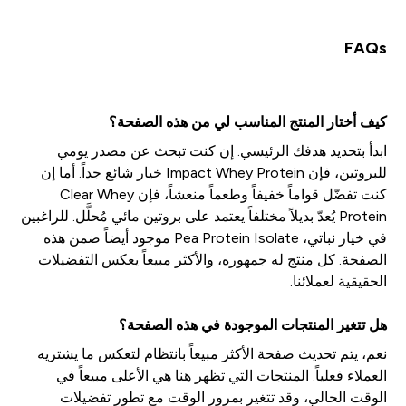
FAQs
كيف أختار المنتج المناسب لي من هذه الصفحة؟
ابدأ بتحديد هدفك الرئيسي. إن كنت تبحث عن مصدر يومي
للبروتين، فإن Impact Whey Protein خيار شائع جداً. أما إن
كنت تفضّل قواماً خفيفاً وطعماً منعشاً، فإن Clear Whey
Protein يُعدّ بديلاً مختلفاً يعتمد على بروتين مائي مُحلَّل. للراغبين
في خيار نباتي، Pea Protein Isolate موجود أيضاً ضمن هذه
الصفحة. كل منتج له جمهوره، والأكثر مبيعاً يعكس التفضيلات
الحقيقية لعملائنا.
هل تتغير المنتجات الموجودة في هذه الصفحة؟
نعم، يتم تحديث صفحة الأكثر مبيعاً بانتظام لتعكس ما يشتريه
العملاء فعلياً. المنتجات التي تظهر هنا هي الأعلى مبيعاً في
الوقت الحالي، وقد تتغير بمرور الوقت مع تطور تفضيلات