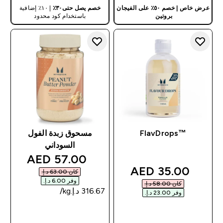
عرض خاص | خصم ٥٠٪ على الفيجان
خصم يصل حتى٣٠٪
| ١٠٪ إضافية
بروتين
باستخدام كود محدود
يطبق على السلة
™FlavDrops
مسحوق زبدة الفول
السوداني
discounted price
57.00 AED‎
discounted price
35.00 AED‎
كان ‏63.00 د.إ.‏‎
وفر ‏6.00 د.إ.‏‎
كان ‏58.00 د.إ.‏‎
وفر ‏23.00 د.إ.‏‎
شراء سريع
شراء سريع