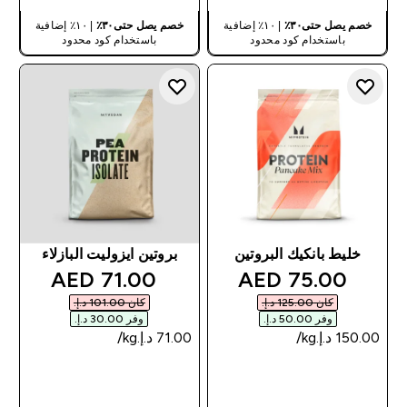
خصم يصل حتى٣٠٪
| ١٠٪ إضافية
خصم يصل حتى٣٠٪
| ١٠٪ إضافية
باستخدام كود محدود
باستخدام كود محدود
خليط بانكيك البروتين
بروتين ايزوليت البازلاء
discounted price
discounted price
71.00 AED‎
75.00 AED‎
كان ‏125.00 د.إ.‏‎
كان ‏101.00 د.إ.‏‎
وفر ‏50.00 د.إ.‏‎
وفر ‏30.00 د.إ.‏‎
شراء سريع
شراء سريع