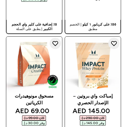
شراء سريع
شراء سريع
٥٥٪ على كريابور ١ كيلو
| الخصم
٥٪ إضافية على كلير واي الحجم
مطبق
الكبير
| يطبق على السلة
إمباكت واي بروتين –
مسحوق مونوهيدرات
الإصدار الحصري
الكرياتين
discounted price
discounted price
69.00 AED‎
145.00 AED‎
كان ‏290.00 د.إ.‏‎
كان ‏99.00 د.إ.‏‎
وفر ‏145.00 د.إ.‏‎
وفر ‏30.00 د.إ.‏‎