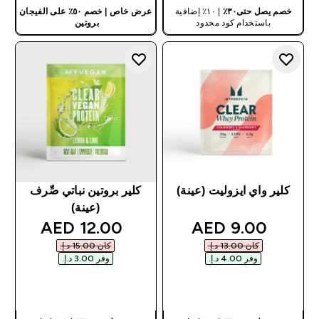
خصم يصل حتى٣٠٪
| ١٠٪ إضافية
عرض خاص | خصم ٥٠٪ على الفيجان
باستخدام كود محدود
بروتين
يطبق على السلة
كلير واي ايزوليت (عينة)
كلير بروتين نباتي صِّرف
(عينة)
discounted price
discounted price
12.00 AED‎
9.00 AED‎
كان ‏13.00 د.إ.‏‎
كان ‏15.00 د.إ.‏‎
وفر ‏4.00 د.إ.‏‎
وفر ‏3.00 د.إ.‏‎
شراء سريع
شراء سريع