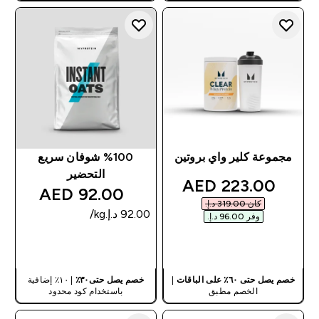
مجموعة كلير واي بروتين
%100 شوفان سريع
التحضير
discounted price
223.00 AED‎
92.00 AED‎
كان ‏319.00 د.إ.‏‎
وفر ‏96.00 د.إ.‏‎
شراء سريع
شراء سريع
خصم يصل حتى ٦٠٪ على الباقات
|
خصم يصل حتى٣٠٪
| ١٠٪ إضافية
الخصم مطبق
باستخدام كود محدود