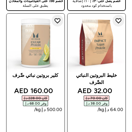
خصم يصل حتى٣٠٪
| ١٠٪ إضافية
خصم ٥٥٪ على الفيتامينات والمعادن
باستخدام كود محدود
يطبق على السلة
خليط البروتين النباتي
كلير بروتين نباتي صِّرف
الصِّرف
discounted price
discounted price
160.00 AED‎
32.00 AED‎
كان ‏70.00 د.إ.‏‎
كان ‏228.00 د.إ.‏‎
وفر ‏38.00 د.إ.‏‎
وفر ‏68.00 د.إ.‏‎
شراء سريع
شراء سريع