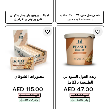
شراء سريع
شراء سريع
خصم يصل حتى٣٠٪
| ١٠٪ إضافية
امباكت بروتين بار وصل بنكهتي
باستخدام كود محدود
الفادج براوني والكراميل
زبدة الفول السوداني
مخبوزات الشوفان
الطبيعية بالكامل
discounted price
discounted price
115.00 AED‎
47.00 AED‎
كان ‏59.00 د.إ.‏‎
كان ‏144.00 د.إ.‏‎
وفر ‏12.00 د.إ.‏‎
وفر ‏29.00 د.إ.‏‎