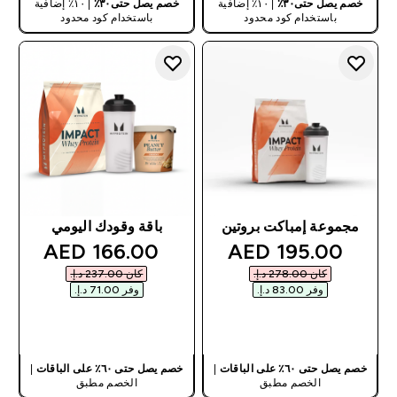
خصم يصل حتى٣٠٪
| ١٠٪ إضافية
خصم يصل حتى٣٠٪
| ١٠٪ إضافية
باستخدام كود محدود
باستخدام كود محدود
مجموعة إمباكت بروتين
باقة وقودك اليومي
discounted price
discounted price
166.00 AED‎
195.00 AED‎
كان ‏278.00 د.إ.‏‎
كان ‏237.00 د.إ.‏‎
وفر ‏83.00 د.إ.‏‎
وفر ‏71.00 د.إ.‏‎
شراء سريع
شراء سريع
خصم يصل حتى ٦٠٪ على الباقات
|
خصم يصل حتى ٦٠٪ على الباقات
|
الخصم مطبق
الخصم مطبق