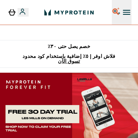
٥٪ إضافية مع زجاجة مجانية على طلبك الأول
خصم يصل حتى ٣٠٪
فلاش اوفر | ٥٪ إضافية باستخدام كود محدود
تسوق الآن