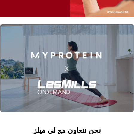
نحن نتعاون مع لي ميلز