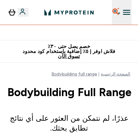
٥٪ إضافية مع زجاجة مجانية على طلبك الأول
خصم يصل حتى ٣٠٪
فلاش اوفر | ٥٪ إضافية باستخدام كود محدود
تسوق الآن
الصفحة الرئيسية
Bodybuilding full range
Bodybuilding Full Range
عذرًا، لم نتمكن من العثور على أي نتائج
تطابق بحثك.