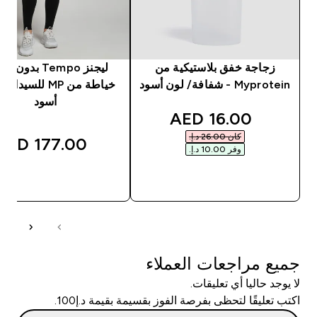
زجاجة خفق بلاستيكية من
ليجنز Tempo بدون
Myprotein - شفافة/ لون أسود
خياطة من MP للسيد
أسود
discounted price
16.00 AED‎
كان ‏26.00 د.إ.‏‎
177.00 AED‎
وفر ‏10.00 د.إ.‏‎
شراء سريع
شراء سريع
جميع مراجعات العملاء
لا يوجد حاليا أي تعليقات.
اكتب تعليقًا لتحظى بفرصة الفوز بقسيمة بقيمة د.إ100.