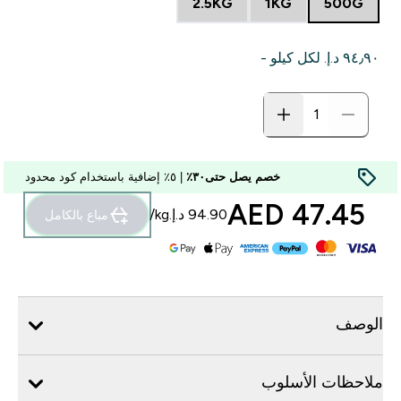
2.5KG
1KG
500G
٩٤٫٩٠ د.إ.‏‎ لكل كيلو -
خصم يصل حتى٣٠٪
| ٥٪ إضافية باستخدام كود محدود
47.45 AED‎
مباع بالكامل
الوصف
ملاحظات الأسلوب