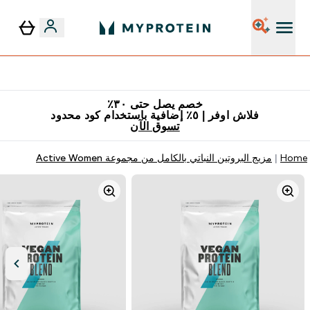
٥٪ إضافية مع زجاجة مجانية على طلبك الأول
خصم يصل حتى ٣٠٪
فلاش اوفر | ٥٪ إضافية باستخدام كود محدود
تسوق الآن
Home
مزيج البروتين النباتي بالكامل من مجموعة Active Women