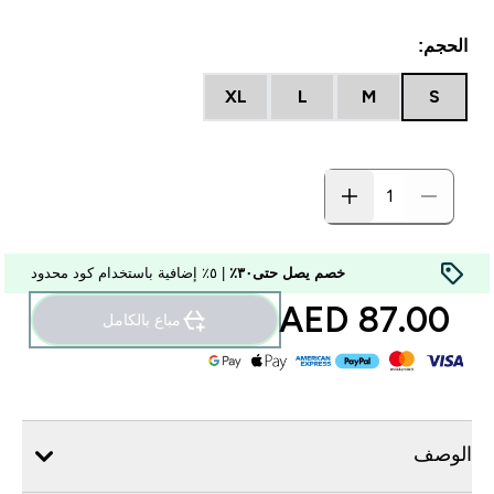
الحجم:
XL
L
M
S
خصم يصل حتى٣٠٪
| ٥٪ إضافية باستخدام كود محدود
87.00 AED‎
مباع بالكامل
الوصف