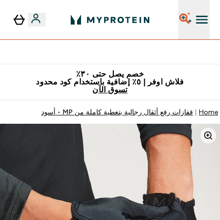
٥٪ إضافية مع زجاجة مجانية على طلبك الأول
خصم يصل حتى ٣٠٪
فلاش اوفر | ٥٪ إضافية باستخدام كود محدود
تسوق الآن
Home
قفازات رفع أثقال رجالية بتغطية كاملة من MP - أسود