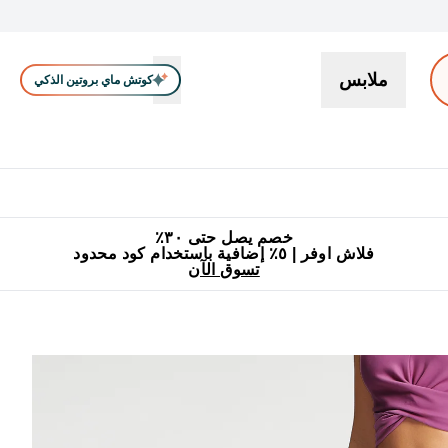
ملابس
كوتش ماي بروتين الذكي
بروتين
سناكات ووجبات خفيفة
كرياتين
فيتامين
نباتي
اكسسوا
En بروتين submenu
جميع منتجات ماي بروتين مناسبة للحلال
٥٪ إضافية مع زجاجة مجانية على طلبك الأول
خصم يصل حتى ٣٠٪
فلاش اوفر | ٥٪ إضافية باستخدام كود محدود
تسوق الآن