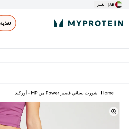
AR |
تغيير
تغذية
الأكثر مبيعاً
ter
⌄
توصيل مجاني إبتداء من ٢٥٠ درهم | ٣٠٠ ريال
Home
شورت نسائي قصير Power من MP - أوركيد