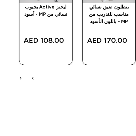
بنطلون ضيق نسائي
ليجنز Active بجيوب
تيش
مناسب للتدريب من
نسائي من MP - أسود
MP - باللون الأسود
‎
108.00 AED‎
170.00 AED‎
شراء سريع
شراء سريع