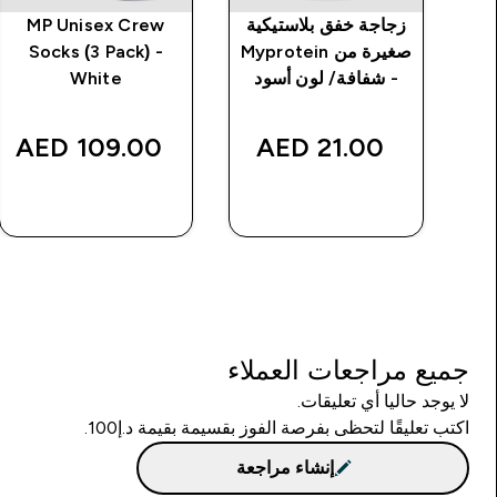
 بدون
زجاجة خفق بلاستيكية
MP Unisex Crew
ت خياطة من MP
صغيرة من Myprotein
Socks (3 Pack) -
د
- شفافة/ لون أسود
White
109.00 AED‎
21.00 AED‎
شراء سريع
شراء سريع
جميع مراجعات العملاء
لا يوجد حاليا أي تعليقات.
اكتب تعليقًا لتحظى بفرصة الفوز بقسيمة بقيمة د.إ100.
إنشاء مراجعة