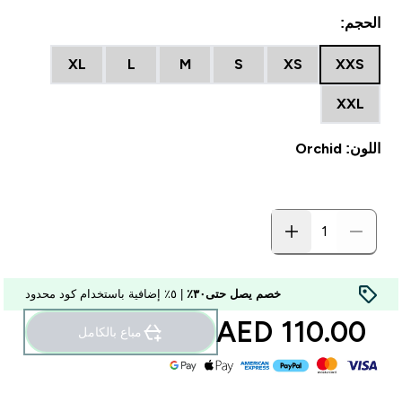
الحجم:
XL
L
M
S
XS
XXS
XXL
اللون: Orchid
خصم يصل حتى٣٠٪
| ٥٪ إضافية باستخدام كود محدود
110.00 AED‎
مباع بالكامل