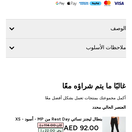
الوصف
ملاحظات الأسلوب
غالبًا ما يتم شراؤه معًا
أكمل مجموعتك بمنتجات تعمل بشكل أفضل معًا
العنصر الحالي محدد
بنطال ليجنز نسائي Rest Day من MP - أسود - XS
كان ‏114.00 د.إ.‏‎
discounted price
92.00 AED‎
وفر ‏22.00 د.إ.‏‎