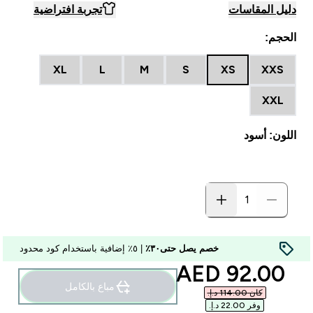
دليل المقاسات
تجربة افتراضية
الحجم:
XL
L
M
S
XS
XXS
XXL
اللون: أسود
خصم يصل حتى٣٠٪
| ٥٪ إضافية باستخدام كود محدود
discounted price
92.00 AED‎
مباع بالكامل
كان ‏114.00 د.إ.‏‎
وفر ‏22.00 د.إ.‏‎