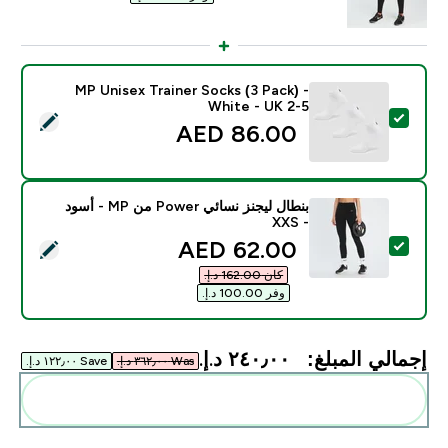
MP Unisex Trainer Socks (3 Pack) -
White - UK 2-5
تحديد هذا المنتج - MP Unisex Trainer Socks (3 Pack) - White - UK 2-5
86.00 AED‎
بنطال ليجنز نسائي Power من MP - أسود
- XXS
discounted price
62.00 AED‎
تحديد هذا المنتج - بنطال ليجنز نسائي Power من MP - أسود - XXS
كان ‏162.00 د.إ.‏‎
وفر ‏100.00 د.إ.‏‎
إجمالي المبلغ:
٢٤٠٫٠٠ د.إ.‏‎
Was ٣٦٢٫٠٠ د.إ.‏‎
Save ١٢٢٫٠٠ د.إ.‏‎
أضف هذه إلى روتينك