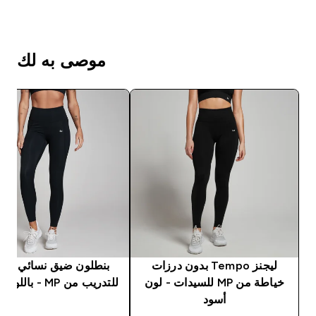
موصى به لك
ليجنز Tempo بدون درزات
بنطلون ضيق نسائي من
خياطة من MP للسيدات - لون
للتدريب من MP - باللون الأسود
أسود