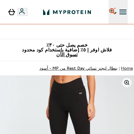
٥٪ إضافية مع زجاجة مجانية على طلبك الأول
خصم يصل حتى ٣٠٪
فلاش اوفر | ٥٪ إضافية باستخدام كود محدود
تسوق الآن
Home
بنطال ليجنز نسائي Rest Day من MP - أسود