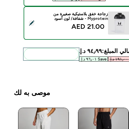
زجاجة خفق بلاستيكية صغيرة من
Myprotein - شفافة/ لون أسود
ديد هذا المنتج - زجاجة خفق بلاستيكية صغيرة من Myprotein - شفافة/ لون أسود
21.00 AED‎
لي المبلغ:
٩٤٫٩٩ د.إ.‏‎
أضف هذه إلى روتينك
Save ٩٦٫٠١ د.إ.‏‎
موصى به لك