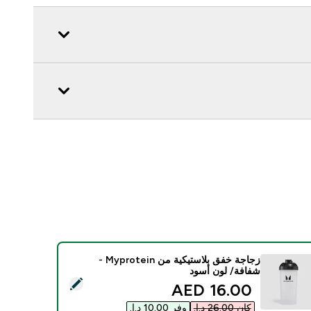
زجاجة خفق بلاستيكية من Myprotein -
شفافة/ لون أسود
ديد هذا المنتج - زجاجة خفق بلاستيكية من Myprotein - شفافة/ لون أسود
discounted price
16.00 AED‎
كان ‏26.00 د.إ.‏‎
وفر ‏10.00 د.إ.‏‎