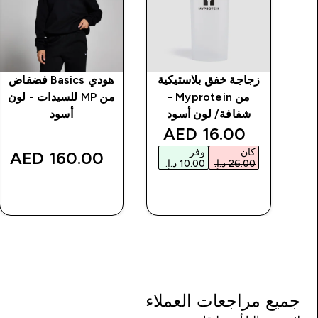
 بدون
زجاجة خفق بلاستيكية
هودي Basics فضفاض
ت خياطة من MP
من Myprotein -
من MP للسيدات - لون
د
شفافة/ لون أسود
أسود
discounted price
16.00 AED‎
كان
وفر
160.00 AED‎
شراء سريع
شراء سريع
جميع مراجعات العملاء