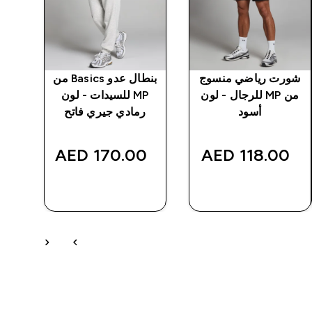
شورت رياضي منسوج
بنطال عدو Basics من
من MP للرجال - لون
MP للسيدات - لون
قص
أسود
رمادي جيري فاتح
‎
170.00 AED‎
118.00 AED‎
شراء سريع
شراء سريع