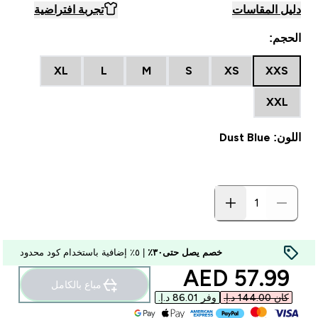
دليل المقاسات
تجربة افتراضية
الحجم:
XL
L
M
S
XS
XXS
XXL
اللون: Dust Blue
خصم يصل حتى٣٠٪
| ٥٪ إضافية باستخدام كود محدود
discounted price
57.99 AED‎
مباع بالكامل
كان ‏144.00 د.إ.‏‎
وفر ‏86.01 د.إ.‏‎