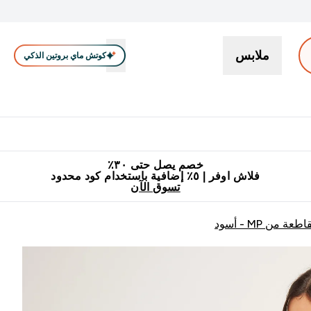
ملابس
كوتش ماي بروتين الذكي
بروتين
سناكات ووجبات خفيفة
كرياتين
فيتامين
نباتي
اكسسوا
En بروتين submenu
جميع منتجات ماي بروتين مناسبة للحلال
٥٪ إضافية مع زجاجة مجانية على طلبك الأول
خصم يصل حتى ٣٠٪
فلاش اوفر | ٥٪ إضافية باستخدام كود محدود
تسوق الآن