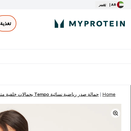
AR |
تغيير
تغذية
الأكثر مبيعاً
ter
⌄
توصيل مجاني إبتداء من ٢٥٠ درهم | ٣٠٠ ريال
Home
حمالة صدر رياضية نسائية Tempo بحمالات خلفية متقاطعة من MP - أسود