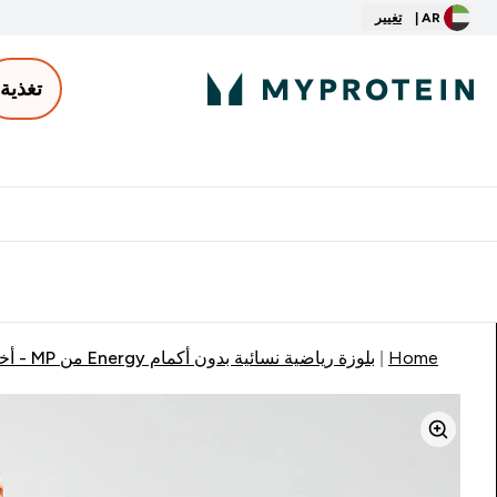
AR |
تغيير
تغذية
الأكثر مبيعاً
ter
⌄
توصيل مجاني إبتداء من ٢٥٠ درهم | ٣٠٠ ريال
Home
بلوزة رياضية نسائية بدون أكمام Energy من MP ‏- أخضر داكن