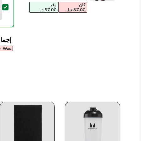
كان
وفر
تح
إجمال
Was ٣٤٥٫٠٠ د.إ.‏‎