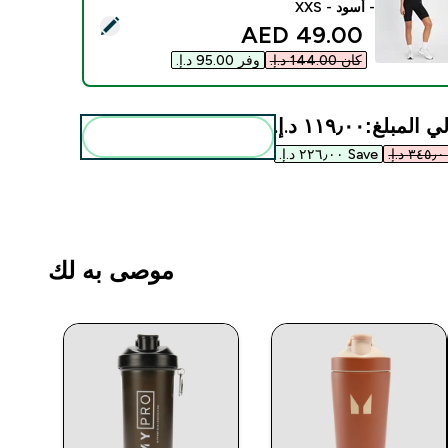
- أسود - XXS
ديد هذا المنتج - شورت رياضي ضيق نسائي Power من MP - أسود - XXS
discounted price
49.00 AED‎
كان ‏144.00 د.إ.‏‎
وفر ‏95.00 د.إ.‏‎
ي المبلغ:
١١٩٫٠٠ د.إ.‏‎
أضف هذه إلى روتينك
Save ٢٢٦٫٠٠ د.إ.‏‎
موصى به لك