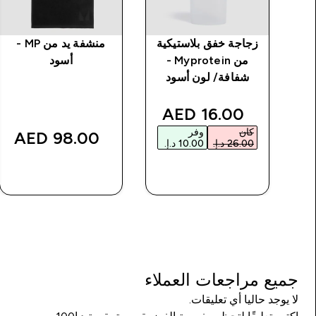
ية
زجاجة خفق بلاستيكية
منشفة يد من MP -
Mypro
من Myprotein -
أسود
د
شفافة/ لون أسود
discounted price
16.00 AED‎
كان
وفر
98.00 AED‎
شراء سريع
شراء سريع
جميع مراجعات العملاء
لا يوجد حاليا أي تعليقات.