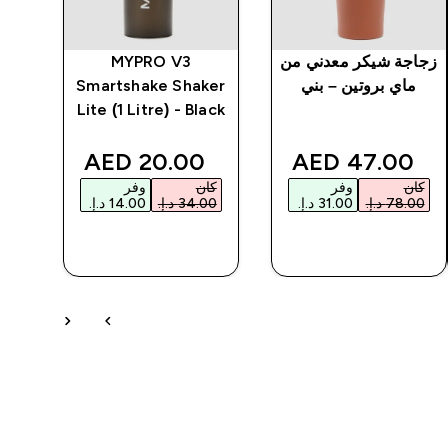
زجاجة شيكر معدني من
MYPRO V3
ب
ماي بروتين – بني
Smartshake Shaker
Lite (1 Litre) - Black
أ
discounted price
discounted price
20.00 AED‎
47.00 AED‎
كان
وفر
كان
وفر
كا
شراء سريع
شراء سريع