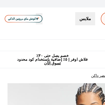
ملابس
كوتش ماي بروتين الذكي
بروتين
سناكات ووجبات خفيفة
كرياتين
فيتامين
نباتي
اكسسوا
En بروتين submenu
جميع منتجات ماي بروتين مناسبة للحلال
٥٪ إضافية مع زجاجة مجانية على طلبك الأول
خصم يصل حتى ٣٠٪
فلاش اوفر | ٥٪ إضافية باستخدام كود محدود
تسوق الآن