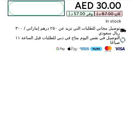
discounted price
30.00 AED‎
أضف إلى الحقيبة
كان ‏87.00 د.إ.‏‎
وفر ‏57.00 د.إ.‏‎
In stock
توصيل مجاني للطلبات التي تزيد عن ٢٥٠ درهم إماراتي / ٣٠٠
ريال سعودي
التوصيل في نفس اليوم متاح في دبي للطلبات قبل الساعة ١١
صباحًا