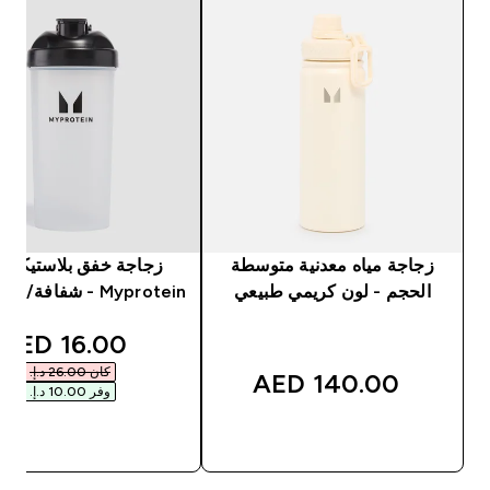
زجاجة مياه معدنية متوسطة
زجاجة خفق بلاستيكية 
الحجم - لون كريمي طبيعي
Myprotein - شفافة/ لون أسود
unted price
16.00 AED‎
كان ‏26.00 د.إ.‏‎
140.00 AED‎
وفر ‏10.00 د.إ.‏‎
شراء سريع
شراء سريع