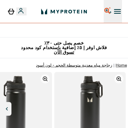
٥٪ إضافية مع زجاجة مجانية على طلبك الأول
خصم يصل حتى ٣٠٪
فلاش اوفر | ٥٪ إضافية باستخدام كود محدود
تسوق الآن
Home
زجاجة مياه معدنية متوسطة الحجم - لون أسود