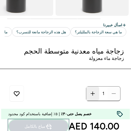
زجاجة مياه معدنية متوسطة الحجم
زجاجة ماء معزولة
خصم يصل حتى٣٠٪
| ٥٪ إضافية باستخدام كود محدود
140.00 AED‎
مباع بالكامل