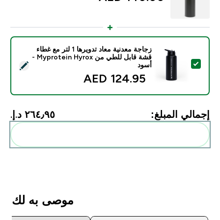
زجاجة معدنية معاد تدويرها 1 لتر مع غطاء
قشة قابل للطي من Myprotein Hyrox -
تحديد هذا المنتج - زجاجة معدنية معاد تدويرها 1 لتر مع غطاء قشة قابل للطي من Myprotein Hyrox - أسود
أسود
124.95 AED‎
إجمالي المبلغ:
٢٦٤٫٩٥ د.إ.‏‎
أضف هذه إلى روتينك
موصى به لك