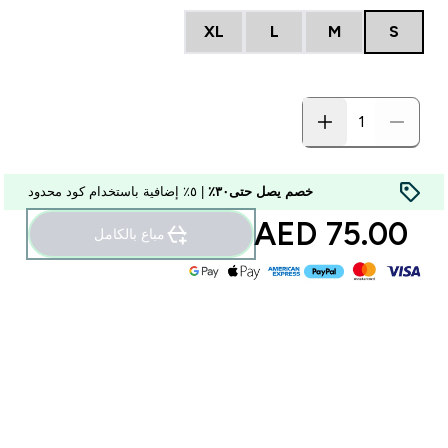
XL
L
M
S
خصم يصل حتى٣٠٪
| ٥٪ إضافية باستخدام كود محدود
75.00 AED‎
مباع بالكامل