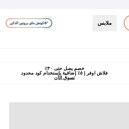
ملابس
كوتش ماي بروتين الذكي
بروتين
سناكات ووجبات خفيفة
كرياتين
فيتامين
نباتي
اكسسوا
En بروتين submenu
جميع منتجات ماي بروتين مناسبة للحلال
٥٪ إضافية مع زجاجة مجانية على طلبك الأول
خصم يصل حتى ٣٠٪
فلاش اوفر | ٥٪ إضافية باستخدام كود محدود
تسوق الآن