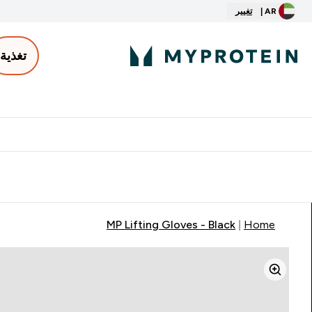
AR |
تغيير
تغذية
الأكثر مبيعاً
ter
⌄
توصيل مجاني إبتداء من ٢٥٠ درهم | ٣٠٠ ريال
MP Lifting Gloves - Black
Home