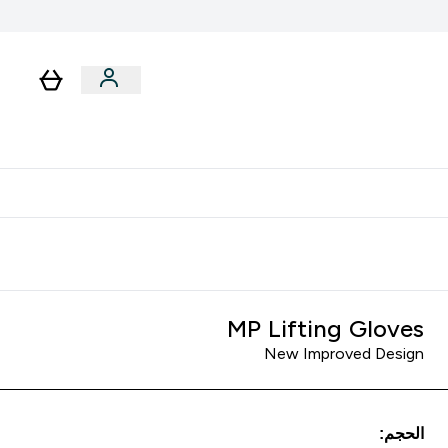
رات
باقات
لا توجد رسوم إضافية عند التوصيل
MP Lifting Gloves
New Improved Design
الحجم: