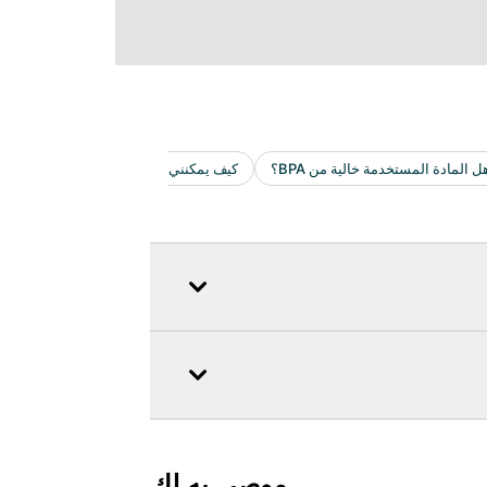
موصى به لك