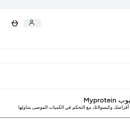
رات
باقات
لا توجد رسوم إضافية عند التوصيل
Myprote
أقراصك وكبسولاتك مع التحكم في الكميات الموصى بتناولها