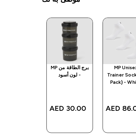
MP Unise
برج الطاقة من MP
زجاجة خفق
Trainer Sock
- لون أسود
بلاستيكية صغير
Pack) - Wh
شفافة/ لون أسو
21.00 AED‎
30.00 AED‎
86.00 
شراء سريع
شراء سريع
شراء سريع