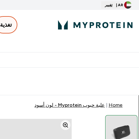
AR |
تغيير
تغذية
الأكثر مبيعاً
ter
⌄
توصيل مجاني إبتداء من ٢٥٠ درهم | ٣٠٠ ريال
Home
علبة حبوب Myprotein - لون أسود