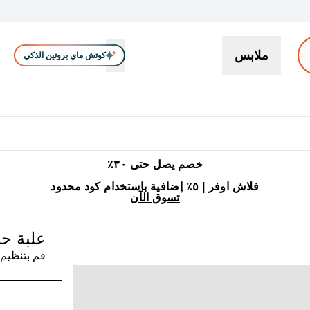
ملابس
كوتش ماي بروتين الذكي
بروتين
سناكات ووجبات خفيفة
كرياتين
فيتامين
نباتي
اكسسوا
En بروتين submenu
جميع منتجات ماي بروتين مناسبة للحلال
٥٪ إضافية مع زجاجة مجانية على طلبك الأول
خصم يصل حتى ٣٠٪
فلاش اوفر | ٥٪ إضافية باستخدام كود محدود
تسوق الآن
علبة حبوب in
قم بتنظيم 