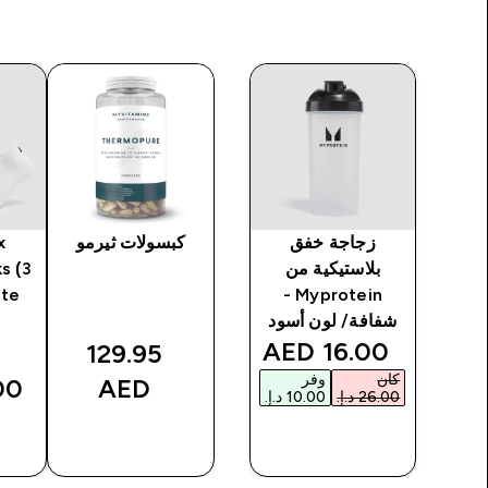
زجاجة خفق
كبسولات ثيرمو
x
 - لون
بلاستيكية من
s (3
ite
Myprotein -
شفافة/ لون أسود
discounted price
16.00 AED‎
129.95
كان
وفر
AED‎
AED‎
شراء سريع
شراء سريع