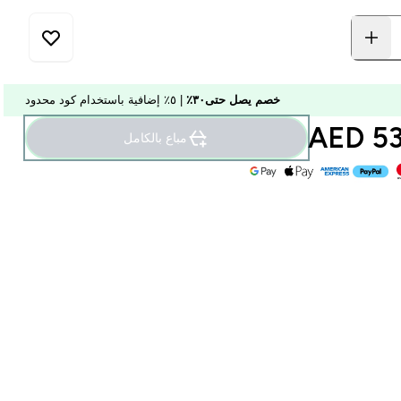
خصم يصل حتى٣٠٪
| ٥٪ إضافية باستخدام كود محدود
53.
مباع بالكامل