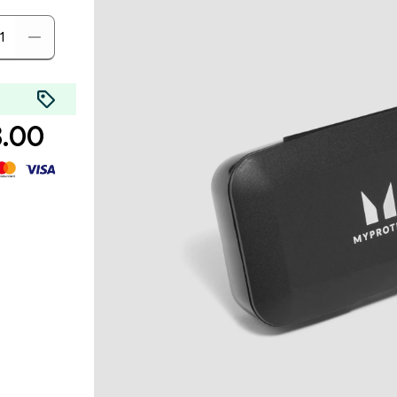
00 AED‎