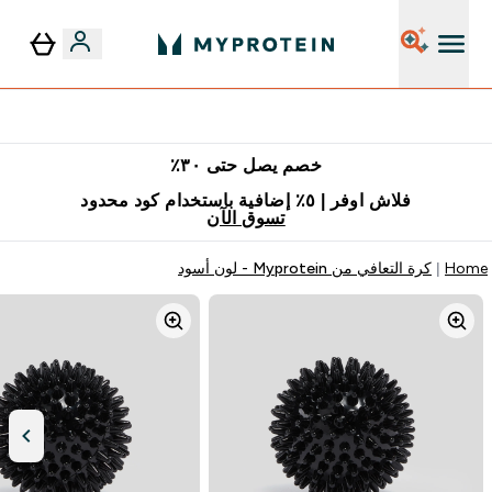
توصيل مجاني إبتداء من ٢٥٠ درهم | ٣٠٠ ريال
خصم يصل حتى ٣٠٪
فلاش اوفر | ٥٪ إضافية باستخدام كود محدود
تسوق الآن
Home
كرة التعافي من Myprotein - لون أسود