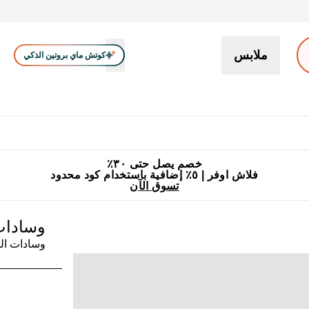
ملابس
كوتش ماي بروتين الذكي
بروتين
سناكات ووجبات خفيفة
كرياتين
فيتامين
نباتي
اكسسوا
En بروتين submenu
جميع منتجات ماي بروتين مناسبة للحلال
٥٪ إضافية مع زجاجة مجانية على طلبك الأول
خصم يصل حتى ٣٠٪
فلاش اوفر | ٥٪ إضافية باستخدام كود محدود
تسوق الآن
وسادات ال
وسادات ال