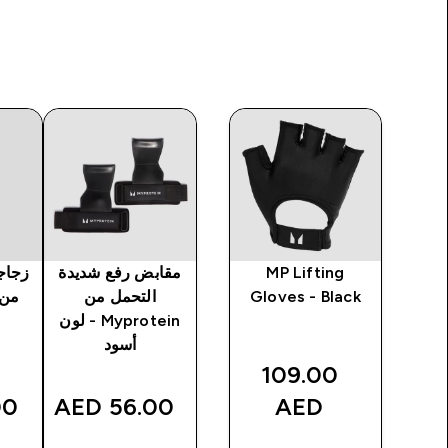
ة
MP Lifting
مقابض رفع شديدة
زجاج
من Myprotein -
Gloves - Black
التحمل من
من protein
Myprotein - لون
أسود
109.00
AED‎
56.00 AED‎
AED‎