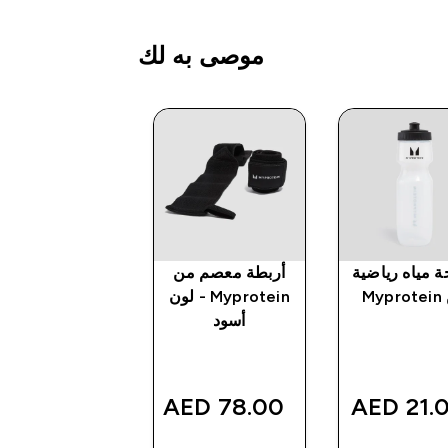
موصى به لك
ة مياه رياضية
أربطة معصم من
زجاجة خفق
My
Myprotein - لون
بلاستيكية من
أسود
yprotein -
شفافة/ لون أسو
ted price
16.00 AED‎
كان
وفر
78.00 AED‎
21.00 