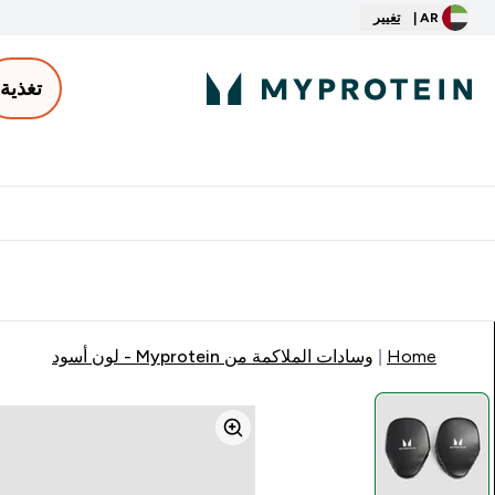
AR |
تغيير
تغذية
الأكثر مبيعاً
ter
⌄
توصيل مجاني إبتداء من ٢٥٠ درهم | ٣٠٠ ريال
Home
وسادات الملاكمة من Myprotein - لون أسود