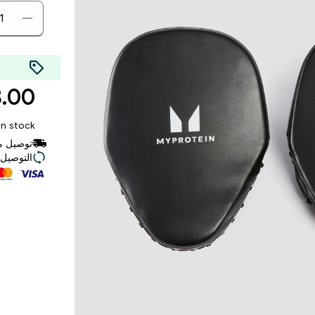
0 AED‎
In stock
توصيل مجاني للط
التوصيل ف