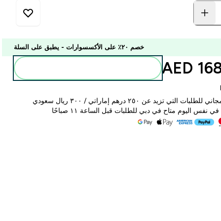
خصم ٢٠٪ على الأكسسوارات - يطبق على السلة
168.0
أضف إلى الحقيبة
لبات التي تزيد عن ٢٥٠ درهم إماراتي / ٣٠٠ ريال سعودي
ي نفس اليوم متاح في دبي للطلبات قبل الساعة ١١ صباحًا