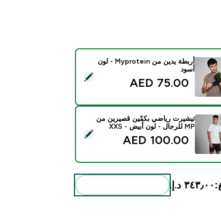
أربطة يدين من Myprotein - لون
أسود
ذا المنتج - أربطة يدين من Myprotein - لون أسود
75.00 AED‎
تيشيرت رياضي بكمّين قصيرين من
MP للرجال - لون أبيض - XXS
ذا المنتج - تيشيرت رياضي بكمّين قصيرين من MP للرجال - لون أبيض - XXS
100.00 AED‎
:
٣٤٣٫٠٠ د.إ.‏‎
أضف هذه إلى روتينك