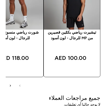
تيشيرت رياضي بكمّين قصيرين
من MP للرجال - لون أسود
للرجال - لون أسود
118.00 AED‎
100.00 AED‎
شراء سريع
شراء سريع
جميع مراجعات العملاء
لا يوجد حاليا أي تعليقات.