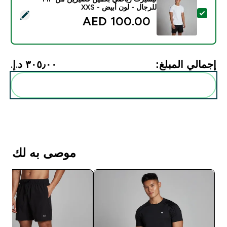
للرجال - لون أبيض - XXS
تحديد هذا المنتج - تيشيرت رياضي بكمّين قصيرين من MP للرجال - لون أبيض - XXS
100.00 AED‎
إجمالي المبلغ:
٣٠٥٫٠٠ د.إ.‏‎
أضف هذه إلى روتينك
موصى به لك