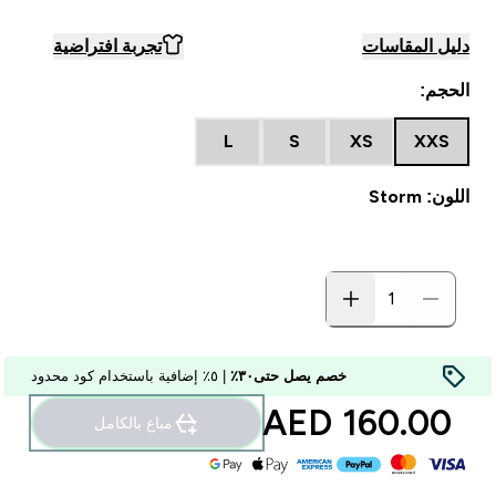
دليل المقاسات
تجربة افتراضية
الحجم:
L
S
XS
XXS
اللون: Storm
خصم يصل حتى٣٠٪
| ٥٪ إضافية باستخدام كود محدود
160.00 AED‎
مباع بالكامل