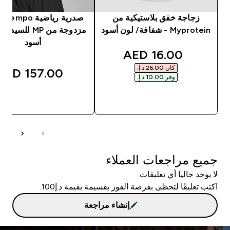
زجاجة خفق بلاستيكية من
صدرية 
Myprotein - شفافة/ لون أسود
مزدوجة من MP للس
أسود
discounted price
16.00 AED‎
كان ‏26.00 د.إ.‏‎
157.00 AED‎
وفر ‏10.00 د.إ.‏‎
شراء سريع
شراء سريع
جميع مراجعات العملاء
لا يوجد حاليا أي تعليقات.
اكتب تعليقًا لتحظى بفرصة الفوز بقسيمة بقيمة د.إ100.
إنشاء مراجعة