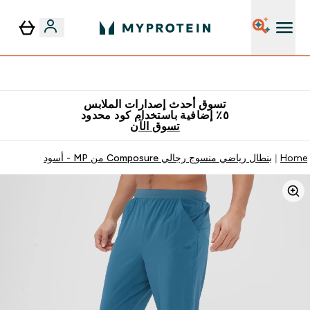
٥٪ إضافية مع زجاجة مجانية على طلبك الأول
تسوق أحدث إصدارات الملابس
٥٪ إضافية باستخدام كود محدود
تسوق الآن
Home
بنطال رياضي منسوج رجالي Composure من MP - أسود