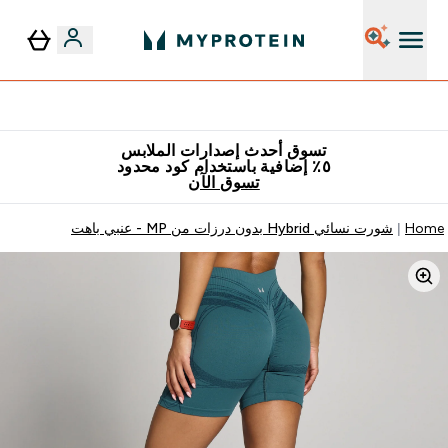
٥٪ إضافية مع زجاجة مجانية على طلبك الأول
تسوق أحدث إصدارات الملابس
٥٪ إضافية باستخدام كود محدود
تسوق الآن
Home
شورت نسائي Hybrid بدون درزات من MP - عنبي باهت