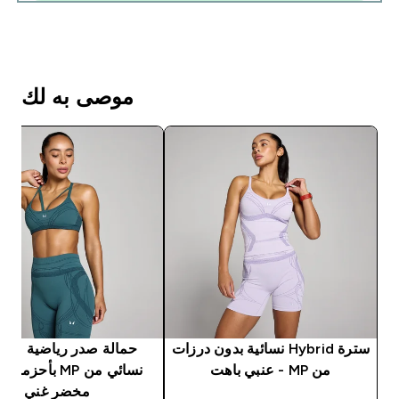
موصى به لك
سترة Hybrid نسائية بدون درزات
حمالة صدر ري
من MP - عنبي باهت
نسائي من MP بأحزم
مخضر غني