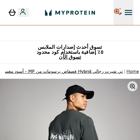
٥٪ إضافية مع زجاجة مجانية على طلبك الأول
تسوق أحدث إصدارات الملابس
٥٪ إضافية باستخدام كود محدود
تسوق الآن
Home
تي شيرت رجالي Hybrid فضفاض برسومات من MP - أسود مغسول