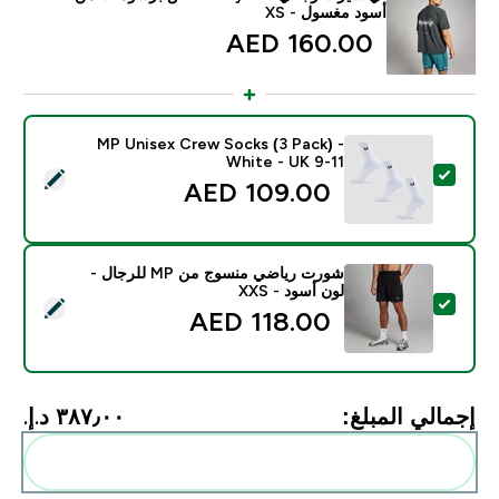
أسود مغسول - XS
160.00 AED‎
MP Unisex Crew Socks (3 Pack) -
White - UK 9-11
تحديد هذا المنتج - MP Unisex Crew Socks (3 Pack) - White - UK 9-11
109.00 AED‎
شورت رياضي منسوج من MP للرجال -
لون أسود - XXS
تحديد هذا المنتج - شورت رياضي منسوج من MP للرجال - لون أسود - XXS
118.00 AED‎
إجمالي المبلغ:
٣٨٧٫٠٠ د.إ.‏‎
أضف هذه إلى روتينك