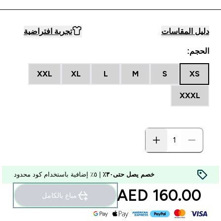
دليل المقاسات
تجربة افتراضية
الحجم:
XXL
XL
L
M
S
XS
XXXL
خصم يصل حتى٣٠٪
| ٥٪ إضافية باستخدام كود محدود
160.00 AED‎
مباع بالكامل