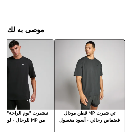
موصى به لك
تي شيرت MP قطن مودال
تيشيرت "يوم الراحة" ف
فضفاض رجالي - أسود مغسول
من MP للرجال - لون أسود