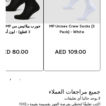
MP Unisex Crew Socks (3
جورب بيلات
Pack) - White
3 قطع) - لون أسود
80.00 AED‎
109.00 AED‎
شراء سريع
شراء سريع
جميع مراجعات العملاء
لا يوجد حاليا أي تعليقات.
اكتب تعليقًا لتحظى بفرصة الفوز بقسيمة بقيمة د.إ100.