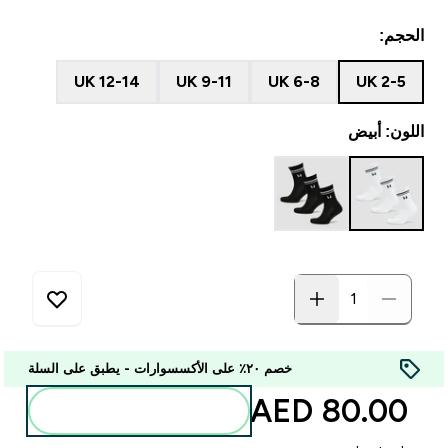
الحجم:
UK 12-14
UK 9-11
UK 6-8
UK 2-5
اللون: أبيض
خصم ٢٠٪ على الأكسسوارات - يطبق على السلة
80.00 AED‎
أضف إلى الحقيبة