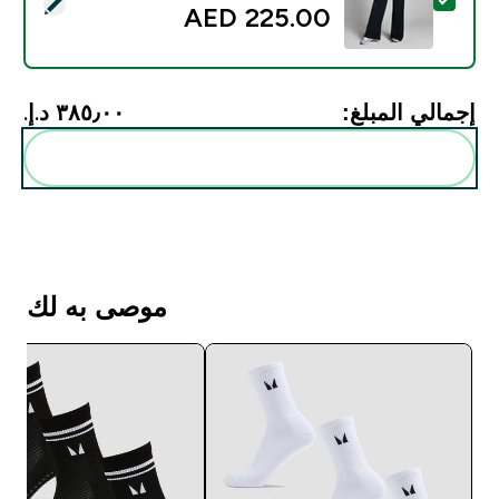
تحديد هذا المنتج - ليجنز Tempo Tall بساقين واسعتين من MP للسيدات - لون أسود - L
225.00 AED‎
إجمالي المبلغ:
٣٨٥٫٠٠ د.إ.‏‎
أضف هذه إلى روتينك
موصى به لك