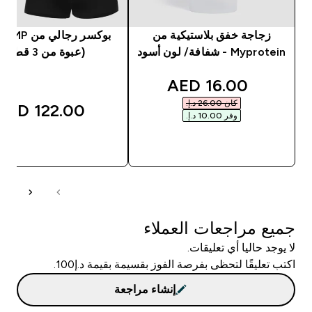
زجاجة خفق بلاستيكية من
بوكسر رجا
Myprotein - شفافة/ لون أسود
(عبوة من 3 قطع)
discounted price
16.00 AED‎
كان ‏26.00 د.إ.‏‎
122.00 AED‎
وفر ‏10.00 د.إ.‏‎
شراء سريع
شراء سريع
جميع مراجعات العملاء
لا يوجد حاليا أي تعليقات.
اكتب تعليقًا لتحظى بفرصة الفوز بقسيمة بقيمة د.إ100.
إنشاء مراجعة