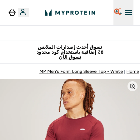
٥٪ إضافية مع زجاجة مجانية على طلبك الأول
تسوق أحدث إصدارات الملابس
٥٪ إضافية باستخدام كود محدود
تسوق الآن
MP Men's Form Long Sleeve Top - White
Home