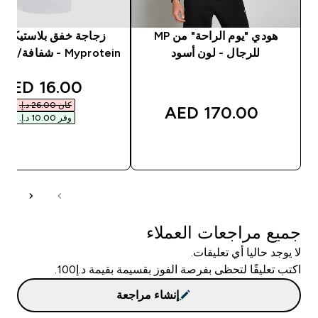
هودي "يوم الراحة" من MP
زجاجة خفق بلاستيكية 
للرجال - لون أسود
Myprotein - شفافة/ لون أسود
unted price
16.00 AED‎
كان ‏26.00 د.إ.‏‎
170.00 AED‎
وفر ‏10.00 د.إ.‏‎
شراء سريع
شراء سريع
جميع مراجعات العملاء
لا يوجد حاليا أي تعليقات.
اكتب تعليقًا لتحظى بفرصة الفوز بقسيمة بقيمة د.إ100.
إنشاء مراجعة