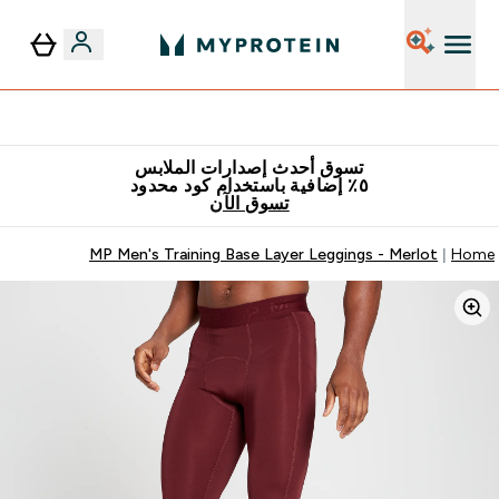
٥٪ إضافية مع زجاجة مجانية على طلبك الأول
تسوق أحدث إصدارات الملابس
٥٪ إضافية باستخدام كود محدود
تسوق الآن
MP Men's Training Base Layer Leggings - Merlot
Home