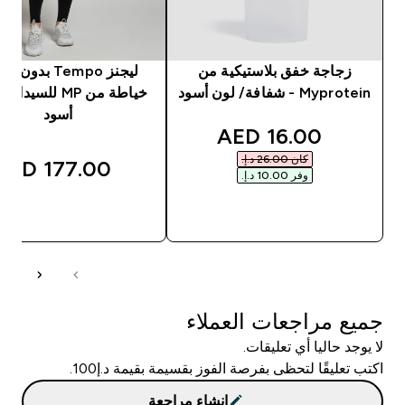
زجاجة خفق بلاستيكية من
ليجنز Tempo بدون
Myprotein - شفافة/ لون أسود
خياطة من MP للسيد
أسود
discounted price
16.00 AED‎
كان ‏26.00 د.إ.‏‎
177.00 AED‎
وفر ‏10.00 د.إ.‏‎
شراء سريع
شراء سريع
جميع مراجعات العملاء
لا يوجد حاليا أي تعليقات.
اكتب تعليقًا لتحظى بفرصة الفوز بقسيمة بقيمة د.إ100.
إنشاء مراجعة