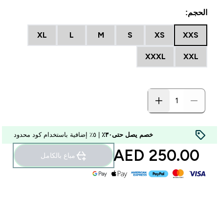
الحجم:
XL
L
M
S
XS
XXS
XXXL
XXL
خصم يصل حتى٣٠٪
| ٥٪ إضافية باستخدام كود محدود
250.00 AED‎
مباع بالكامل