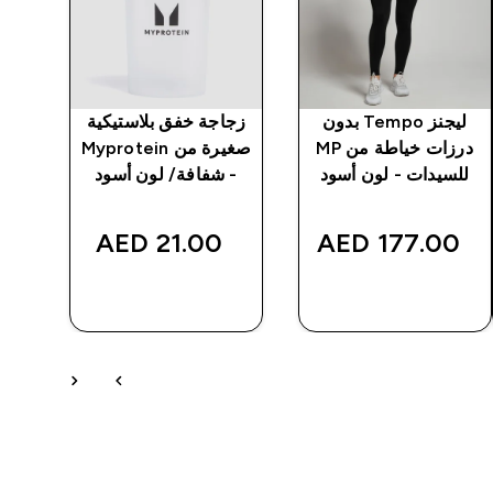
ليجنز Tempo بدون
زجاجة خفق بلاستيكية
بن
درزات خياطة من MP
صغيرة من Myprotein
من
للسيدات - لون أسود
- شفافة/ لون أسود
MP - 
‎
21.00 AED‎
177.00 AED‎
شراء سريع
شراء سريع