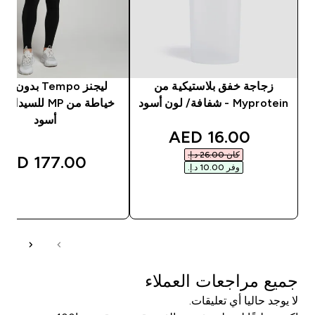
زجاجة خفق بلاستيكية من
ليجنز Tempo بدون
Myprotein - شفافة/ لون أسود
خياطة من MP للسيد
أسود
discounted price
16.00 AED‎
كان ‏26.00 د.إ.‏‎
177.00 AED‎
وفر ‏10.00 د.إ.‏‎
شراء سريع
شراء سريع
جميع مراجعات العملاء
لا يوجد حاليا أي تعليقات.