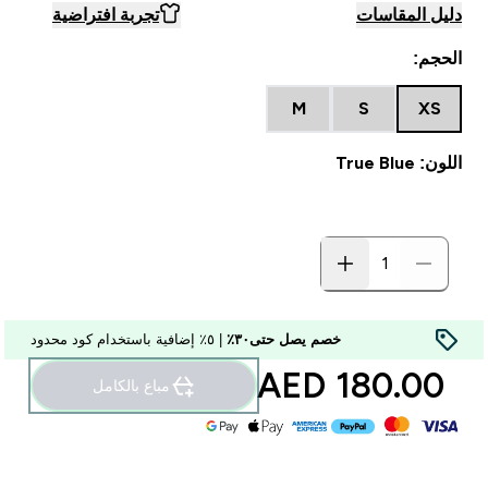
دليل المقاسات
تجربة افتراضية
الحجم:
M
S
XS
اللون: True Blue
خصم يصل حتى٣٠٪
| ٥٪ إضافية باستخدام كود محدود
180.00 AED‎
مباع بالكامل