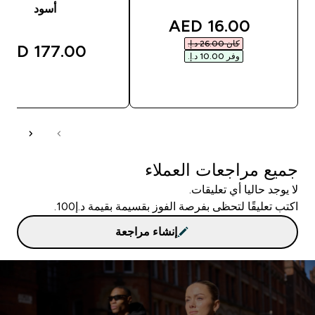
أسود
discounted price
16.00 AED‎
كان ‏26.00 د.إ.‏‎
177.00 AED‎
وفر ‏10.00 د.إ.‏‎
شراء سريع
شراء سريع
جميع مراجعات العملاء
لا يوجد حاليا أي تعليقات.
اكتب تعليقًا لتحظى بفرصة الفوز بقسيمة بقيمة د.إ100.
إنشاء مراجعة