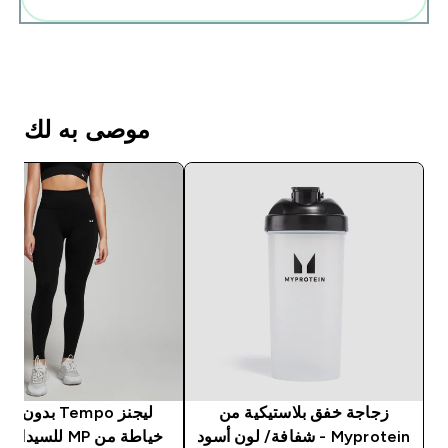
موصى به لك
زجاجة خفق بلاستيكية من
ليجنز Tempo بدون
Myprotein - شفافة/ لون أسود
خياطة من MP للسيد