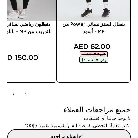
بنطال ليجنز نسائي Power من
بنطلون رياضي نسائي م
MP - أسود
للتدريب من MP - باللون الأسود
discounted price
62.00 AED‎
كان ‏162.00 د.إ.‏‎
150.00 AED‎
وفر ‏100.00 د.إ.‏‎
شراء سريع
شراء سريع
جميع مراجعات العملاء
لا يوجد حاليا أي تعليقات.
اكتب تعليقًا لتحظى بفرصة الفوز بقسيمة بقيمة د.إ100.
إنشاء مراجعة