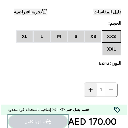
دليل المقاسات
تجربة افتراضية
الحجم:
XL
L
M
S
XS
XXS
XXL
اللون: Ecru
خصم يصل حتى٣٠٪
| ٥٪ إضافية باستخدام كود محدود
170.00 AED‎
مباع بالكامل