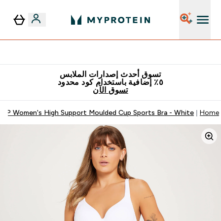
توصيل مجاني إبتداء من ٢٥٠ درهم | ٣٠٠ ريال
تسوق أحدث إصدارات الملابس
٥٪ إضافية باستخدام كود محدود
تسوق الآن
MP Women's High Support Moulded Cup Sports Bra - White
Home