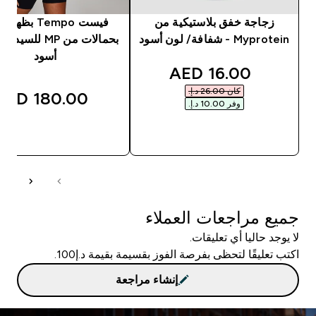
زجاجة خفق بلاستيكية من
فيست Tempo بظه
Myprotein - شفافة/ لون أسود
بحمالات من MP للس
أسود
discounted price
16.00 AED‎
كان ‏26.00 د.إ.‏‎
180.00 AED‎
وفر ‏10.00 د.إ.‏‎
شراء سريع
شراء سريع
جميع مراجعات العملاء
لا يوجد حاليا أي تعليقات.
اكتب تعليقًا لتحظى بفرصة الفوز بقسيمة بقيمة د.إ100.
إنشاء مراجعة