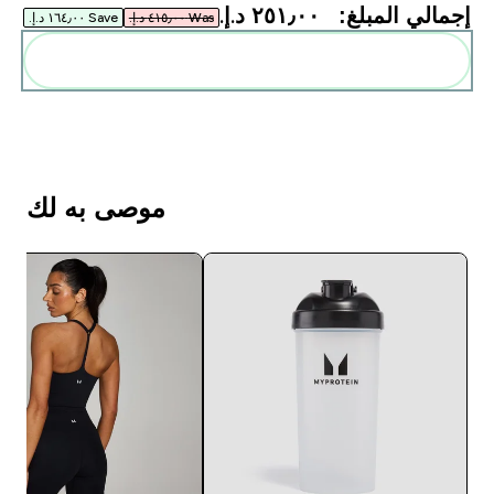
إجمالي المبلغ:
٢٥١٫٠٠ د.إ.‏‎
Was ٤١٥٫٠٠ د.إ.‏‎
Save ١٦٤٫٠٠ د.إ.‏‎
أضف هذه إلى روتينك
موصى به لك