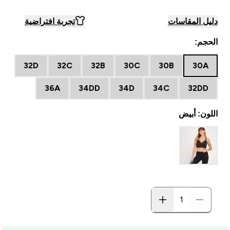
دليل المقاسات
تجربة افتراضية
الحجم:
32D
32C
32B
30C
30B
30A
36A
34DD
34D
34C
32DD
اللون: أبيض