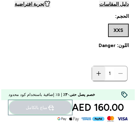
دليل المقاسات
تجربة افتراضية
الحجم:
XXS
اللون: Danger
خصم يصل حتى٣٠٪
| ٥٪ إضافية باستخدام كود محدود
160.00 AED‎
مباع بالكامل