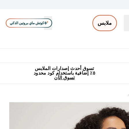
ملابس
كوتش ماي بروتين الذكي
ملابس الرجال
ملابس النساء
اكسسوارات
تصفية الملابس
Enter ملابس الرجال submenu
Enter ملابس النساء submenu
Enter اكسسوارات submenu
⌄
⌄
⌄
جميع منتجات ماي بروتين مناسبة للحلال
٥٪ إضافية مع زجاجة مجانية على طلبك الأول
تسوق أحدث إصدارات الملابس
٥٪ إضافية باستخدام كود محدود
تسوق الآن