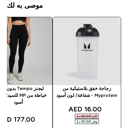
موصى به لك
زجاجة خفق بلاستيكية من
ليجنز Tempo بدون
Myprotein - شفافة/ لون أسود
خياطة من MP للسيد
أسود
discounted price
16.00 AED‎
كان ‏26.00 د.إ.‏‎
177.00 AED‎
وفر ‏10.00 د.إ.‏‎