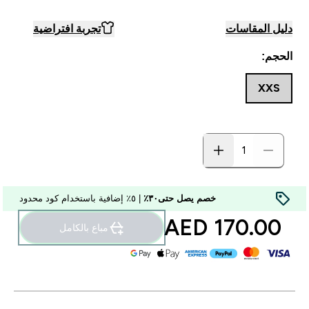
دليل المقاسات
تجربة افتراضية
الحجم:
XXS
خصم يصل حتى٣٠٪
| ٥٪ إضافية باستخدام كود محدود
170.00 AED‎
مباع بالكامل