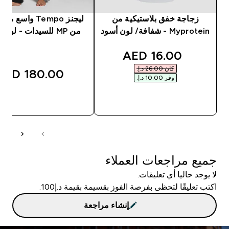
زجاجة خفق بلاستيكية من
ليجنز Tempo واسع
Myprotein - شفافة/ لون أسود
من MP للسيدات - لون أسود
discounted price
16.00 AED‎
كان ‏26.00 د.إ.‏‎
180.00 AED‎
وفر ‏10.00 د.إ.‏‎
شراء سريع
شراء سريع
جميع مراجعات العملاء
لا يوجد حاليا أي تعليقات.
اكتب تعليقًا لتحظى بفرصة الفوز بقسيمة بقيمة د.إ100.
إنشاء مراجعة