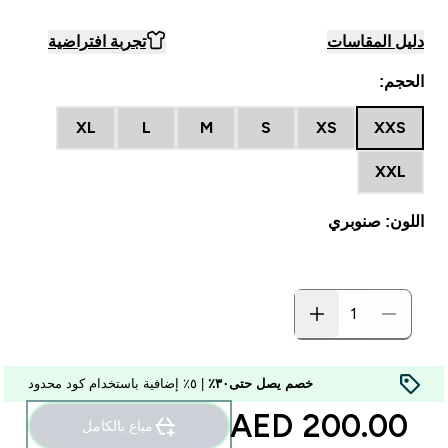
دليل المقاسات
تجربة افتراضية
الحجم:
XL
L
M
S
XS
XXS
XXL
اللون: صنوبري
خصم يصل حتى٣٠٪
| ٥٪ إضافية باستخدام كود محدود
200.00 AED‎
مباع بالكامل