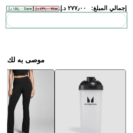
إجمالي المبلغ:
٢٧٧٫٠٠ د.إ.‏‎
Was ٤٣٢٫٠٠ د.إ.‏‎
Save ١٥٥٫٠٠ د.إ.‏‎
أضف هذه إلى روتينك
موصى به لك