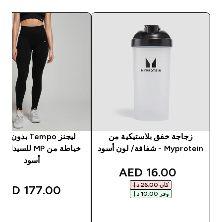
زجاجة خفق بلاستيكية من
ليجنز Tempo بدون
Myprotein - شفافة/ لون أسود
خياطة من MP للسيد
أسود
discounted price
16.00 AED‎
كان ‏26.00 د.إ.‏‎
177.00 AED‎
وفر ‏10.00 د.إ.‏‎
شراء سريع
شراء سريع