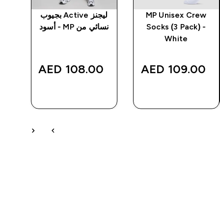
MP Unisex Crew
ليجنز Active بجيوب
تيش
Socks (3 Pack) -
نسائي من MP - أسود
White
‎
108.00 AED‎
109.00 AED‎
شراء سريع
شراء سريع