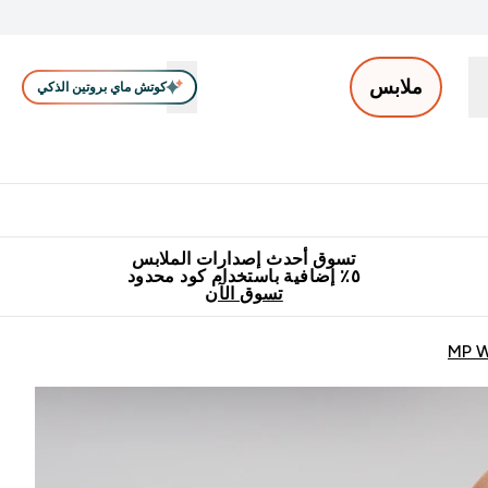
ملابس
كوتش ماي بروتين الذكي
ملابس الرجال
ملابس النساء
اكسسوارات
تصفية الملابس
Enter ملابس الرجال submenu
Enter ملابس النساء submenu
Enter اكسسوارات submenu
⌄
⌄
⌄
جميع منتجات ماي بروتين مناسبة للحلال
٥٪ إضافية مع زجاجة مجانية على طلبك الأول
تسوق أحدث إصدارات الملابس
٥٪ إضافية باستخدام كود محدود
تسوق الآن
MP W