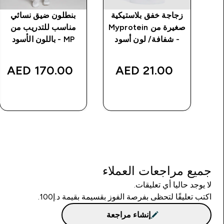
 بدون
زجاجة خفق بلاستيكية
بنطلون ضيق نسائي
ت خياطة من MP
صغيرة من Myprotein
مناسب للتدريب من
د
- شفافة/ لون أسود
MP - باللون الأسود
170.00 AED‎
21.00 AED‎
شراء سريع
شراء سريع
جميع مراجعات العملاء
لا يوجد حاليا أي تعليقات.
اكتب تعليقًا لتحظى بفرصة الفوز بقسيمة بقيمة د.إ100.
إنشاء مراجعة