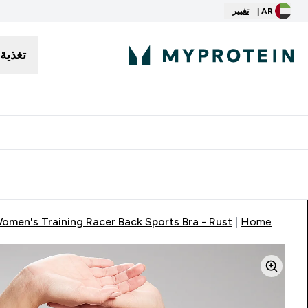
AR |
تغيير
تغذية
توصيل مجاني إبتداء من ٢٥٠ درهم | ٣٠٠ ريال
omen's Training Racer Back Sports Bra - Rust
Home