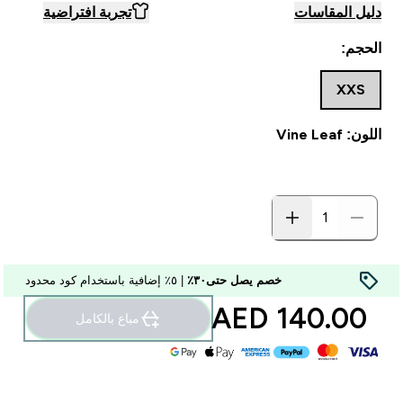
دليل المقاسات
تجربة افتراضية
الحجم:
XXS
اللون: Vine Leaf
خصم يصل حتى٣٠٪
| ٥٪ إضافية باستخدام كود محدود
140.00 AED‎
مباع بالكامل