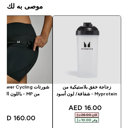
موصى به لك
زجاجة خفق بلاستيكية من
شو
Myprotein - شفافة/ لون أسود
من MP - باللون الأسود
discounted price
16.00 AED‎
كان ‏26.00 د.إ.‏‎
160.00 AED‎
وفر ‏10.00 د.إ.‏‎