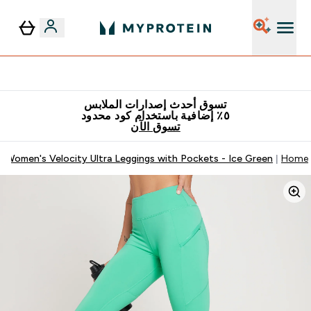
٥٪ إضافية مع زجاجة مجانية على طلبك الأول
تسوق أحدث إصدارات الملابس
٥٪ إضافية باستخدام كود محدود
تسوق الآن
 Women's Velocity Ultra Leggings with Pockets - Ice Green
Home