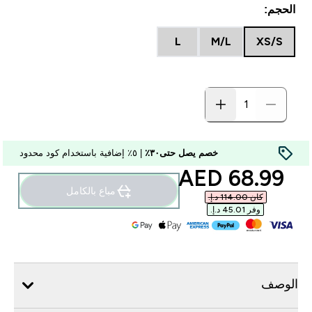
الحجم:
L
M/L
XS/S
خصم يصل حتى٣٠٪
| ٥٪ إضافية باستخدام كود محدود
discounted price
68.99 AED‎
مباع بالكامل
كان ‏114.00 د.إ.‏‎
وفر ‏45.01 د.إ.‏‎
الوصف