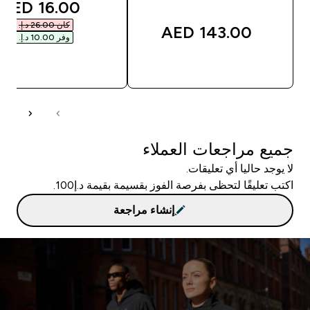
unted price
16.00 AED‎
كان ‏26.00 د.إ.‏‎
143.00 AED‎
وفر ‏10.00 د.إ.‏‎
شراء سريع
شراء سريع
جميع مراجعات العملاء
لا يوجد حاليا أي تعليقات.
اكتب تعليقًا لتحظى بفرصة الفوز بقسيمة بقيمة د.إ100.
إنشاء مراجعة