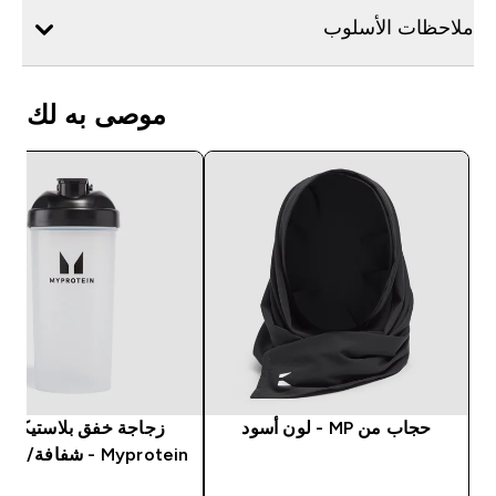
ملاحظات الأسلوب
موصى به لك
حجاب من MP - لون أسود
زجاجة خفق بلاستيكية 
Myprotein - شفافة/ لون أسود