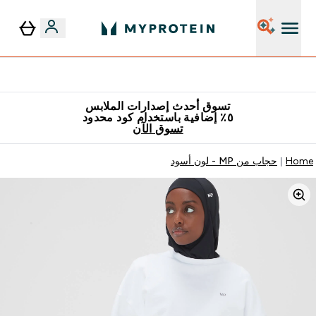
٥٪ إضافية مع زجاجة مجانية على طلبك الأول
تسوق أحدث إصدارات الملابس
٥٪ إضافية باستخدام كود محدود
تسوق الآن
Home
حجاب من MP - لون أسود