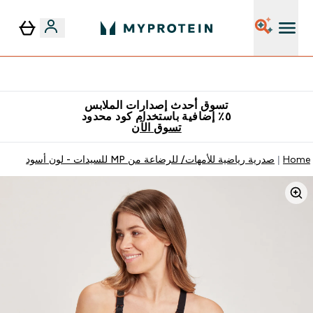
٥٪ إضافية مع زجاجة مجانية على طلبك الأول
تسوق أحدث إصدارات الملابس
٥٪ إضافية باستخدام كود محدود
تسوق الآن
Home
صدرية رياضية للأمهات/ للرضاعة من MP للسيدات - لون أسود