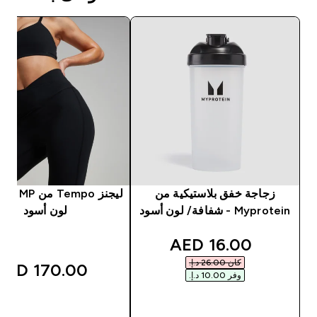
زجاجة خفق بلاستيكية من
ليجنز Tempo
Myprotein - شفافة/ لون أسود
لون أسود
discounted price
16.00 AED‎
كان ‏26.00 د.إ.‏‎
170.00 AED‎
وفر ‏10.00 د.إ.‏‎
شراء سريع
شراء سريع