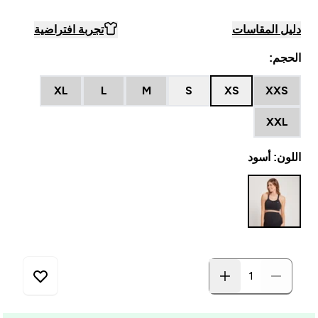
دليل المقاسات
تجربة افتراضية
الحجم:
XL
L
M
S
XS
XXS
XXL
اللون: أسود