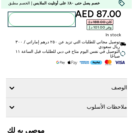
خصم يصل حتى ٨٠٪ على أوتليت الملابس
| الخصم مطبق
discounted price
87.00 AED‎
أضف إلى الحقيبة
كان ‏188.00 د.إ.‏‎
وفر ‏101.00 د.إ.‏‎
In stock
توصيل مجاني للطلبات التي تزيد عن ٢٥٠ درهم إماراتي / ٣٠٠
ريال سعودي
التوصيل في نفس اليوم متاح في دبي للطلبات قبل الساعة ١١
صباحًا
الوصف
ملاحظات الأسلوب
موصى به لك