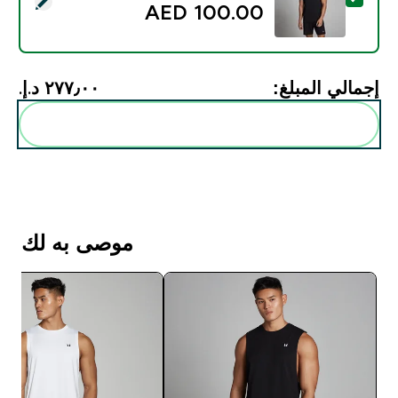
100.00 AED‎
إجمالي المبلغ:
٢٧٧٫٠٠ د.إ.‏‎
أضف هذه إلى روتينك
موصى به لك