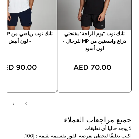
تانك توب "يوم الراحة" بفتحتي
تانك ت
ذراع واسعتين من MP للرجال -
- لون أبيض
لون أسود
90.00 AED‎
70.00 AED‎
شراء سريع
شراء سريع
جميع مراجعات العملاء
لا يوجد حاليا أي تعليقات.
اكتب تعليقًا لتحظى بفرصة الفوز بقسيمة بقيمة د.إ100.