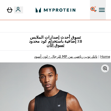
٥٪ إضافية مع زجاجة مجانية على طلبك الأول
تسوق أحدث إصدارات الملابس
٥٪ إضافية باستخدام كود محدود
تسوق الآن
Home
تانك توب رياضي من MP للرجال - لون أسود