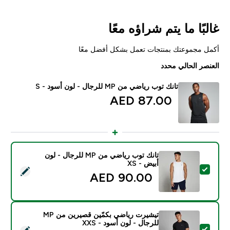
غالبًا ما يتم شراؤه معًا
أكمل مجموعتك بمنتجات تعمل بشكل أفضل معًا
العنصر الحالي محدد
تانك توب رياضي من MP للرجال - لون أسود - S
87.00 AED‎
تانك توب رياضي من MP للرجال - لون
أبيض - XS
تحديد هذا المنتج - تانك توب رياضي من MP للرجال - لون أبيض - XS
90.00 AED‎
تيشيرت رياضي بكمّين قصيرين من MP
للرجال - لون أسود - XXS
تحديد هذا المنتج - تيشيرت رياضي بكمّين قصيرين من MP للرجال - لون أسود - XXS