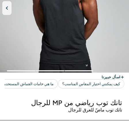
تانك توب رياضي من MP للرجال
تانك توب ماصّ للعرق للرجال