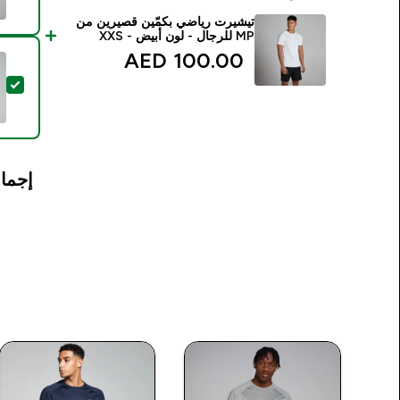
تيشيرت رياضي بكمّين قصيرين من
MP للرجال - لون أبيض - XXS
100.00 AED‎
تح
إجمال