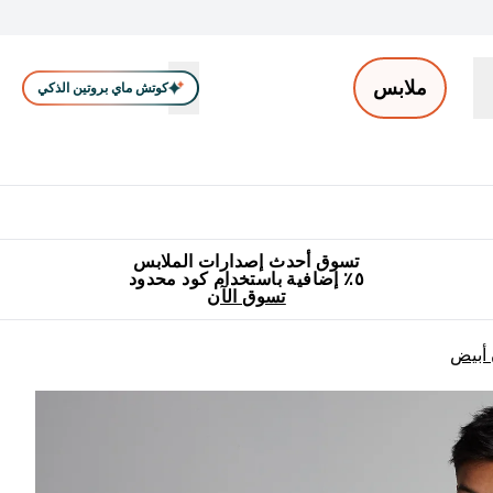
ملابس
كوتش ماي بروتين الذكي
ملابس الرجال
ملابس النساء
اكسسوارات
تصفية الملابس
Enter ملابس الرجال submenu
Enter ملابس النساء submenu
Enter اكسسوارات submenu
⌄
⌄
⌄
جميع منتجات ماي بروتين مناسبة للحلال
٥٪ إضافية مع زجاجة مجانية على طلبك الأول
تسوق أحدث إصدارات الملابس
٥٪ إضافية باستخدام كود محدود
تسوق الآن