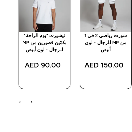
شورت رياضي 2 في 1
تيشيرت "يوم الراحة"
تي
من MP للرجال - لون
بكمّين قصيرين من MP
أبيض
للرجال - لون أبيض
ل
90.00 AED‎
150.00 AED‎
شراء سريع
شراء سريع