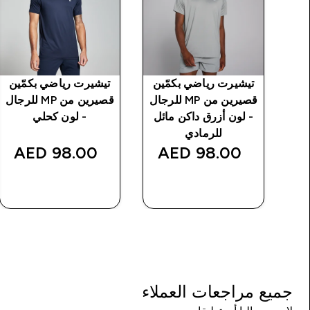
ين
تيشيرت رياضي بكمّين
تيشيرت رياضي بكمّين
MP للرجال
قصيرين من MP للرجال
قصيرين من MP للرجال
ة
- لون أزرق داكن مائل
- لون كحلي
للرمادي
98.00 AED‎
98.00 AED‎
شراء سريع
شراء سريع
جميع مراجعات العملاء