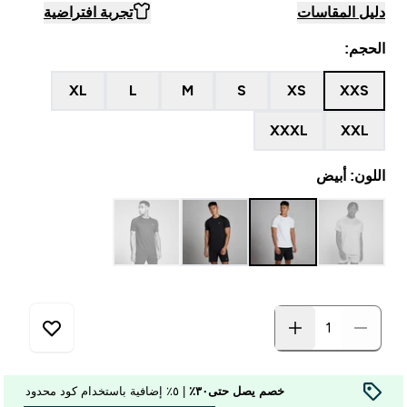
دليل المقاسات
تجربة افتراضية
الحجم:
XL
L
M
S
XS
XXS
XXXL
XXL
اللون: أبيض
خصم يصل حتى٣٠٪
| ٥٪ إضافية باستخدام كود محدود