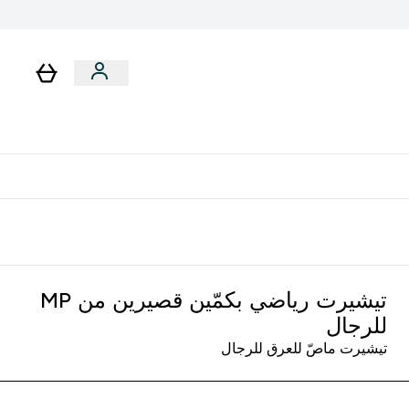
لا توجد رسوم إضافية عند التوصيل
تيشيرت رياضي بكمّين قصيرين من MP
للرجال
تيشيرت ماصّ للعرق للرجال