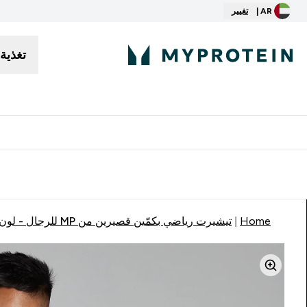
AR |
تغيير
تغذية
توصيل مجاني إبتداء من ٢٥٠ درهم | ٣٠٠ ريال
Home
تيشيرت رياضي بكمّين قصيرين من MP للرجال - لون أبيض