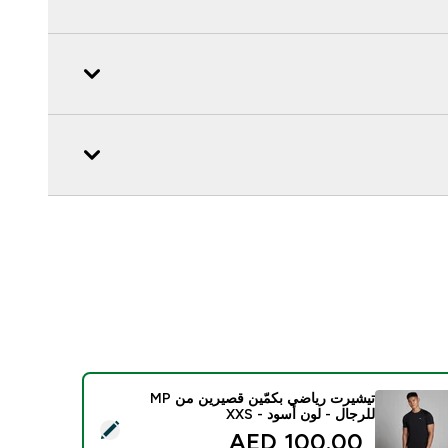
تيشيرت رياضي بكمّين قصيرين من MP
للرجال - لون أسود - XXS
ديد هذا المنتج - تيشيرت رياضي بكمّين قصيرين من MP للرجال - لون أسود - XXS
100.00 AED‎