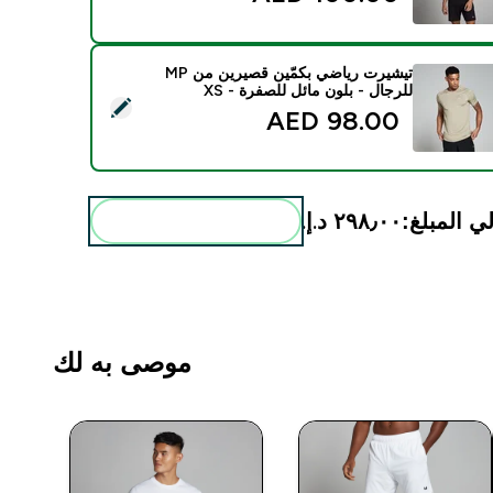
تيشيرت رياضي بكمّين قصيرين من MP
للرجال - بلون مائل للصفرة - XS
ديد هذا المنتج - تيشيرت رياضي بكمّين قصيرين من MP للرجال - بلون مائل للصفرة - XS
98.00 AED‎
ي المبلغ:
٢٩٨٫٠٠ د.إ.‏‎
أضف هذه إلى روتينك
موصى به لك